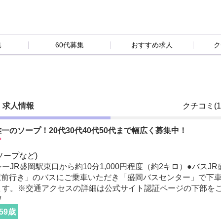
集
60代募集
おすすめ求人
ク
求人情報
クチコミ(1
一のソープ！20代30代40代50代まで幅広く募集中！
プ
ソープなど)
シーJR盛岡駅東口から約10分1,000円程度（約2キロ）●バス
駅前行き」のバスにご乗車いただき「盛岡バスセンター」で下車
ます。※交通アクセスの詳細は公式サイト認証ページの下部を
/
59
歳