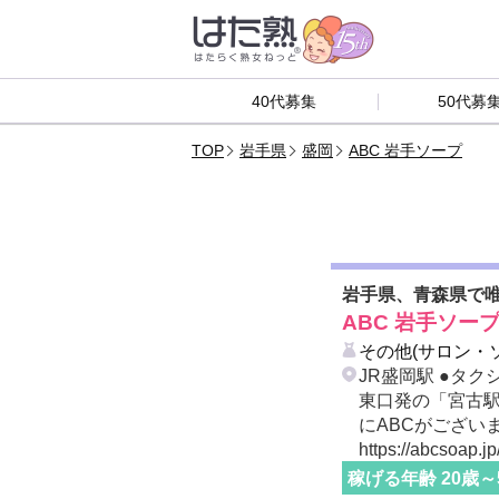
40代募集
50代募
TOP
岩手県
盛岡
ABC 岩手ソープ
岩手県、青森県で唯
ABC 岩手ソー
その他(サロン・
JR盛岡駅 ●タク
東口発の「宮古
にABCがござい
https://abcsoap.jp
稼げる年齢
20
歳～