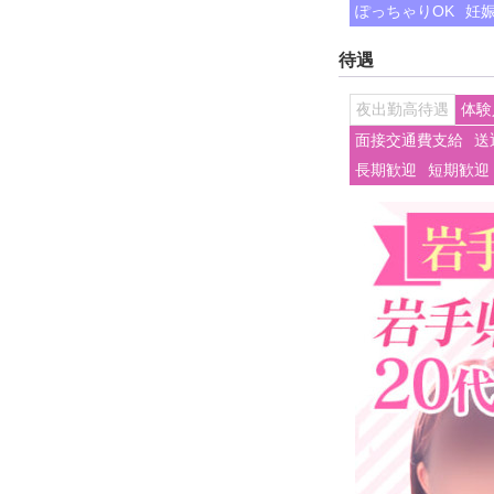
ぽっちゃりOK
妊
待遇
夜出勤高待遇
体験
面接交通費支給
送
長期歓迎
短期歓迎