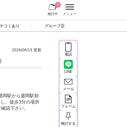
0
検討中
メニュー
チコミあり
グループ店
2026/06/19 更新
電話
)
LINE
メール
JR盛岡駅から盛岡駅前
し、徒歩3分の場所
フォーム
ご確認下さい。
検討する