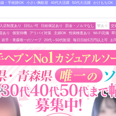
娠線・手術跡OK
小さい胸歓迎
40代大活躍
50代大活躍
かけもちOK
入店制度あり
日払い可
日給保証あり
罰金・ノルマなし
寮あり
交
迎あり
個室待機
アリバイ対策
主婦OK
性病検査あり
Wi-Fi完備
即
岩手・青森唯一のソープ
20代～50代歓迎
毎日日給5万円以上可
お