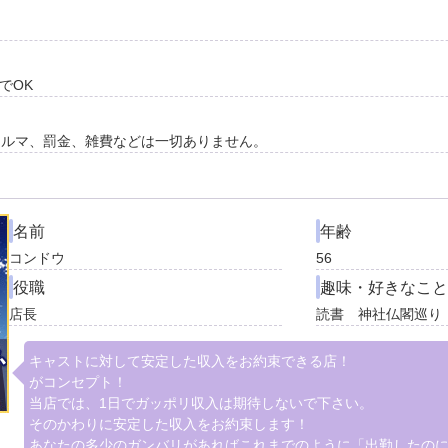
でOK
。ノルマ、罰金、雑費などは一切ありません。
名前
年齢
コンドウ
56
役職
趣味・好きなこ
店長
読書 神社仏閣巡り
キャストに対して安定した収入をお約束できる店！
がコンセプト！
当店では、1日でガッポリ収入は期待しないで下さい。
そのかわりに安定した収入をお約束します！
あなたの多少のガンバリがあればこれまでのように「出勤したの