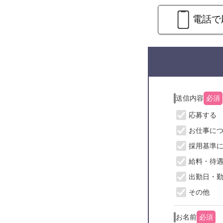
電話で
送信内容
必須
応募する
お仕事に
採用基準
給料・待
出勤日・
その他
お名前
必須