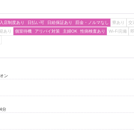
入店制度あり
日払い可
日給保証あり
罰金・ノルマなし
寮あり
交
迎あり
個室待機
アリバイ対策
主婦OK
性病検査あり
Wi-Fi完備
オン
4分