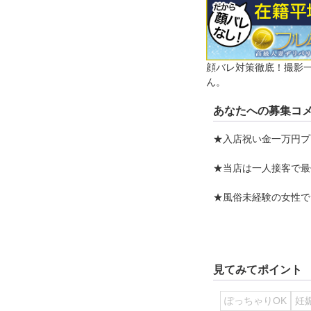
顔バレ対策徹底！撮影
ん。
あなたへの募集コ
★入店祝い金一万円プ
★当店は一人接客で最
★風俗未経験の女性で
★料金を高めに設定し
見てみてポイント
ぽっちゃりOK
妊