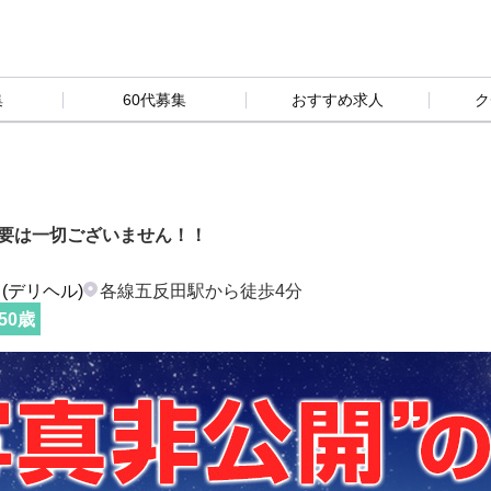
集
60代募集
おすすめ求人
ク
必要は一切ございません！！
(デリヘル)
各線五反田駅から徒歩4分
50
歳