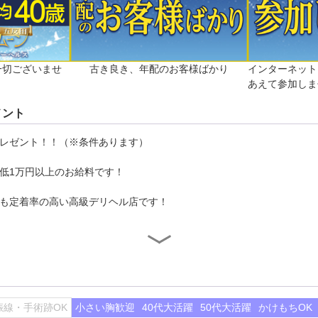
一切ございませ
古き良き、年配のお客様ばかり
インターネット
あえて参加しま
メント
レゼント！！（※条件あります）
低1万円以上のお給料です！
も定着率の高い高級デリヘル店です！
て高収
娠線・手術跡OK
小さい胸歓迎
40代大活躍
50代大活躍
かけもちOK