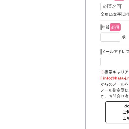
全角15文字以
年齢
必須
歳
メールアドレ
携帯キャリア
[ info@hata-j.
からのメールを
メール指定受信
き、お問合せ者
d
ご
こ