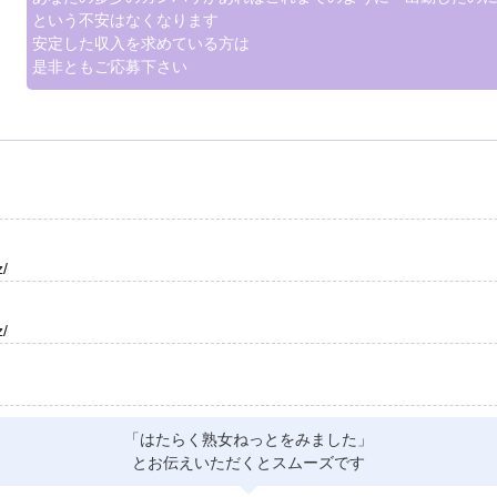
という不安はなくなります
安定した収入を求めている方は
是非ともご応募下さい
z/
z/
「はたらく熟女ねっとをみました」
とお伝えいただくとスムーズです