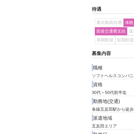
待遇
夜出勤高待遇
体験
面接交通費支給
送
長期歓迎
短期歓迎
募集内容
職種
ソフトヘルスコンパニ
資格
30代～50代前半迄
勤務地(交通)
各線五反田駅から徒歩
派遣地域
五反田エリア