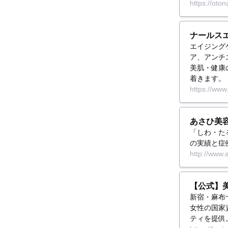
https://oton
ナールス
エイジング
ア、アンチ
美肌・健康
着きます。
https://www.
あさひ美
「しわ・た
の実績と症
http://www.a
【公式】
新宿・麻布
女性の国家
ティを提供