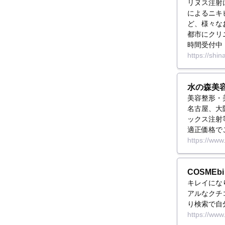
リヌス注射
によるニキ
ど、様々な
都市にクリ
時間受付中
https://shi
水の森美
美容整形・
名古屋、大
ックス注射
適正価格で
https://ww
COSME
キレイにな
アルなクチ
り検索で自
https://www