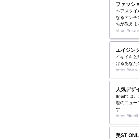
ファッション
ヘアスタイ
なるアンチ
ちが教えま
https://mari
エイジング
イキイキと
けるあなた
https://www
人気デザイ
Itnai
題のニュー
す
https://itnail
美ST ON