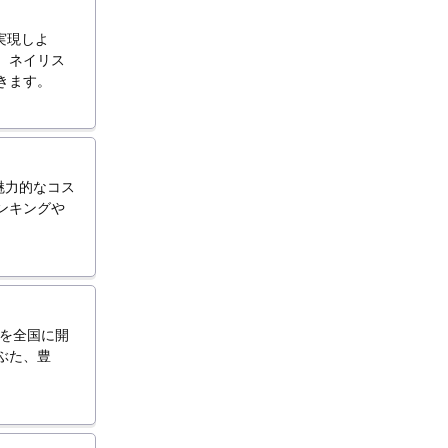
実現しよ
。ネイリス
きます。
魅力的なコス
ンキングや
院を全国に開
ぶた、豊