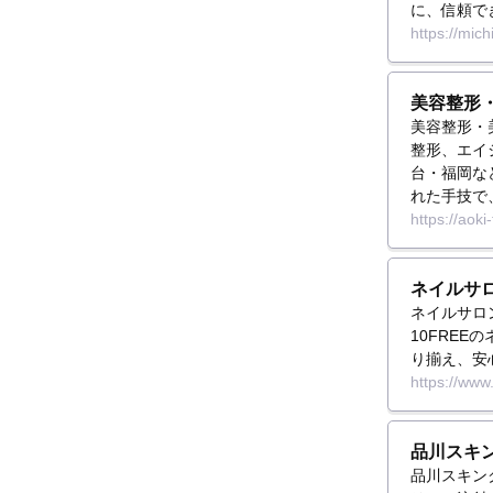
に、信頼で
https://michil
美容整形
美容整形・
整形、エイ
台・福岡な
れた手技で
https://aoki
ネイルサロ
ネイルサロ
10FRE
り揃え、安
https://www.
品川スキ
品川スキン