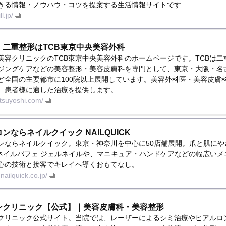
きる情報・ノウハウ・コツを提案する生活情報サイトです
l.jp/
・二重整形はTCB東京中央美容外科
美容クリニックのTCB東京中央美容外科のホームページです。TCBは二
ジングケアなどの美容整形・美容皮膚科を専門として、東京・大阪・名
ど全国の主要都市に100院以上展開しています。美容外科医・美容皮膚
、患者様に適した治療を提供します。
-tsuyoshi.com/
ンならネイルクイック NAILQUICK
ンならネイルクイック。東京・神奈川を中心に50店舗展開。爪と肌にや
Eのネイルパフェ ジェルネイルや、マニキュア・ハンドケアなどの幅広い
心の技術と接客でキレイへ導くおもてなし。
nailquick.co.jp/
ンクリニック【公式】｜美容皮膚科・美容整形
クリニック公式サイト。当院では、レーザーによるシミ治療やヒアルロ