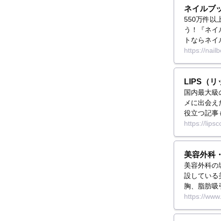
ネイルブ
550万件
う！『ネイ
トならネイ
https://nailb
LIPS
国内最大級
メに出会え
役立つ記事
https://lip
美容外科
美容外科の
設している
胸、脂肪吸
https://www