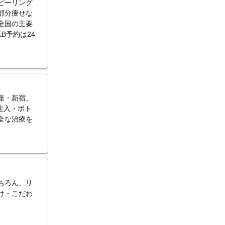
ピーリング
部分痩せな
全国の主要
B予約は24
座・新宿、
注入・ボト
全な治療を
ちろん、リ
け・こだわ