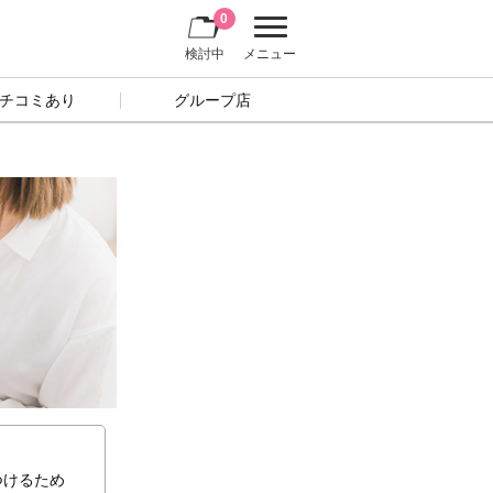
0
検討中
メニュー
チコミあり
グループ店
つけるため