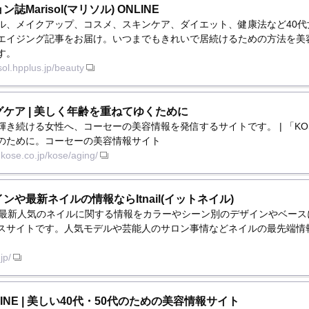
誌Marisol(マリソル) ONLINE
ル、メイクアップ、コスメ、スキンケア、ダイエット、健康法など40代
エイジング記事をお届け。いつまでもきれいで居続けるための方法を美
す。
sol.hpplus.jp/beauty
ケア | 美しく年齢を重ねてゆくために
輝き続ける女性へ、コーセーの美容情報を発信するサイトです。 | 「KO
のために。コーセーの美容情報サイト
.kose.co.jp/kose/aging/
ンや最新ネイルの情報ならItnail(イットネイル)
lでは、最新人気のネイルに関する情報をカラーやシーン別のデザインやベー
スサイトです。人気モデルや芸能人のサロン事情などネイルの最先端情
.jp/
LINE | 美しい40代・50代のための美容情報サイト