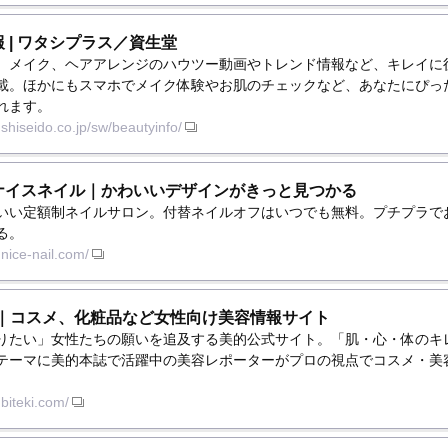
 | ワタシプラス／資生堂
、メイク、ヘアアレンジのハウツー動画やトレンド情報など、キレイに
載。ほかにもスマホでメイク体験やお肌のチェックなど、あなたにぴっ
れます。
.shiseido.co.jp/sw/beautyinfo/
ナイスネイル｜かわいいデザインがきっと見つかる
いい定額制ネイルサロン。付替ネイルオフはいつでも無料。プチプラで
る。
.nice-nail.com/
m｜コスメ、化粧品など女性向け美容情報サイト
りたい」女性たちの願いを追及する美的公式サイト。「肌・心・体のキ
テーマに美的本誌で活躍中の美容レポーターがプロの視点でコスメ・美
.biteki.com/