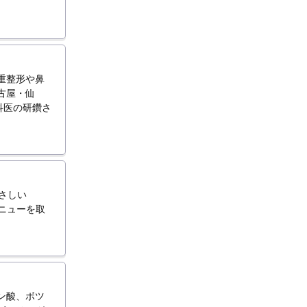
重整形や鼻
古屋・仙
科医の研鑽さ
さしい
メニューを取
ン酸、ボツ