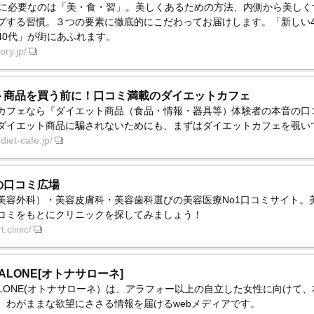
代に必要なのは「美・食・習」。美しくあるための方法、内側から美しく
プする習慣。３つの要素に徹底的にこだわってお届けします。「新しい4
40代」が街にあふれます。
ory.jp/
ト商品を買う前に！口コミ満載のダイエットカフェ
カフェなら『ダイエット商品（食品・情報・器具等）体験者の本音の口
ダイエット商品に騙されないためにも、まずはダイエットカフェを覗い
diet-cafe.jp/
の口コミ広場
美容外科）・美容皮膚科・美容歯科選びの美容医療No1口コミサイト。
コミをもとにクリニックを探してみましょう！
t.clinic/
SALONE[オトナサローネ]
 SALONE(オトナサローネ）は、アラフォー以上の自立した女性に向けて
、わがままな欲望にささる情報を届けるwebメディアです。