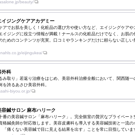
asalone.jp/beauty/
エイジングケアアカデミー
ケアでお肌を美しく！化粧品の選び方や使い方など、エイジングケアや
エイジングに役立つ情報が満載！ナールスの化粧品だけでなく、お肌の
のためのコンテンツが充実。口コミやランキングだけに頼らない正しい
nahls.co.jp/eijingukea/
容外科
るみ取り」若返り治療をはじめ、美容外科治療全般において、関西随一の
例を誇るあさひ美容外科。
sahi-biyou.or.jp/
美容鍼サロン 麻布ハリーク
十番の美容鍼サロン「麻布ハリーク」。完全個室の贅沢なプライベート
資格鍼灸師が対応致します。美容皮膚科も導入する美容鍼技術と一流の
。「痛くない美容鍼で目に見える結果を出す」ことを常に目指していま