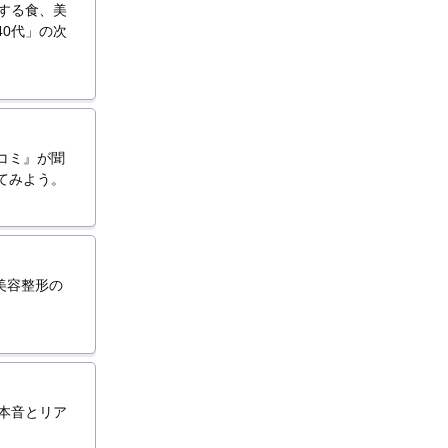
する食、美
0代」の次
コミ』が聞
てみよう。
美容整形の
、本音とリア