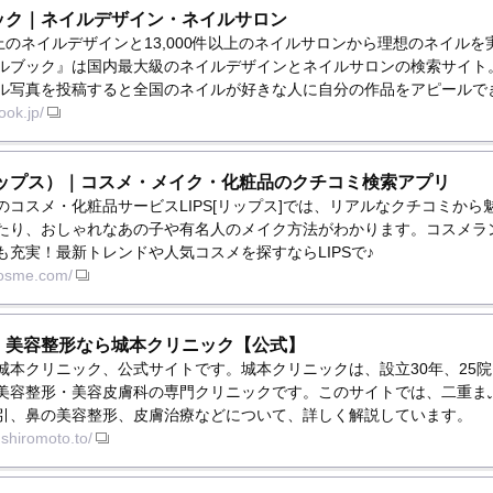
ック｜ネイルデザイン・ネイルサロン
以上のネイルデザインと13,000件以上のネイルサロンから理想のネイルを
ルブック』は国内最大級のネイルデザインとネイルサロンの検索サイト
ル写真を投稿すると全国のネイルが好きな人に自分の作品をアピールで
ook.jp/
（リップス）｜コスメ・メイク・化粧品のクチコミ検索アプリ
のコスメ・化粧品サービスLIPS[リップス]では、リアルなクチコミから
たり、おしゃれなあの子や有名人のメイク方法がわかります。コスメラ
も充実！最新トレンドや人気コスメを探すならLIPSで♪
scosme.com/
・美容整形なら城本クリニック【公式】
城本クリニック、公式サイトです。城本クリニックは、設立30年、25
美容整形・美容皮膚科の専門クリニックです。このサイトでは、二重ま
引、鼻の美容整形、皮膚治療などについて、詳しく解説しています。
.shiromoto.to/