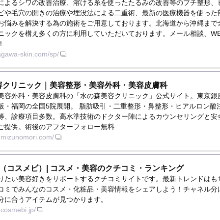
によるシワの改善治療、溶ける糸を使ったたるみの改善等のプチ整形、
ビや毛穴の開きの治療や埋没法による二重術、最新の医療機器を使った
お悩みを解決する為の施術をご用意しております。北海道から沖縄まで
ニックを構え多くの方に利用していただいております。メール相談、WE
！
nagawa-skin.com/sp/
容クリニック｜美容整形・美容外科・美容皮膚科
美容外科・美容皮膚科の「水の森美容クリニック」公式サイト。東京銀
阪・福岡の全国5院展開。 脂肪吸引・二重整形・鼻整形・ヒアルロン酸
等、診療項目多数。高水準技術のドクター陣によるカウンセリングと安
ご提供。術後のアフターフォロー無料
w.mizunomori.com/
bi（コスメビ）| コスメ・美容のクチコミ・ランキング
りたい美容好きをサポートするクチコミサイトです。最新トレンドはも
コミでみんなのコスメ・化粧品・美容情報をシェアしよう！チャネル分
分に合うアイテムが見つかります。
.cosmebi.jp/