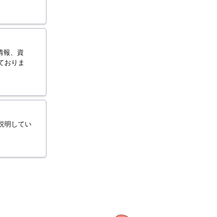
。
情報、資
ておりま
説明してい