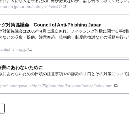
紹介。大切な人を守るために何が必要なのか、話し合ってみてください
.npa.go.jp/bureau/safetylife/sos47/
策協議会 Council of Anti-Phishing Japan
グ対策協議会は2005年4月に設立され、フィッシング詐欺に関する事例
スなどの収集・提供、注意喚起、技術的・制度的検討などの活動を行っ
antiphishing.jp/
被害にあわないために
欺にあわないための日頃の注意事項やの詐欺の手口とその対策について
.pref.kanagawa.jp/docs/f5g/anan/ad/furikome/notice/index.html