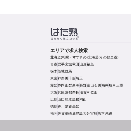
エリアで求人検索
北海道(札幌・すすきの)
北海道(その他全道)
青森
岩手
宮城
秋田
山形
福島
栃木
茨城
群馬
東京
神奈川
千葉
埼玉
愛知
静岡
山梨
新潟
長野
富山
石川
福井
岐阜
三重
大阪
兵庫
京都
奈良
滋賀
和歌山
広島
山口
鳥取
島根
岡山
徳島
香川
愛媛
高知
福岡
佐賀
長崎
鹿児島
大分
宮崎
熊本
沖縄