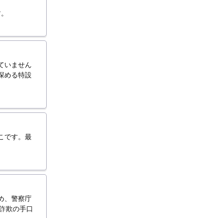
す。
ていません
深める特設
こです。最
め、警察庁
殊詐欺の手口