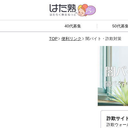
40代募集
50代募
TOP
便利リンク
闇バイト・詐欺対策
闇バ
闇バイト
詐欺サイト
詐欺ウォー