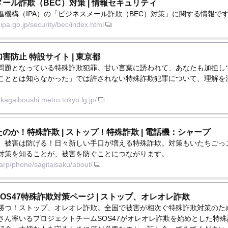
ール詐欺（BEC）対策 | 情報セキュリティ
進機構（IPA）の「ビジネスメール詐欺（BEC）対策」に関する情報で
ipa.go.jp/security/bec/index.html
害防止 特設サイト | 東京都
問題となっている特殊詐欺犯罪。甘い言葉に誘われて、あなたも加担し
こととは知らなかった」では許されない特殊詐欺犯罪について、理解を
。
.kagaiboushi.metro.tokyo.lg.jp/
のか！特殊詐欺 | ストップ！特殊詐欺 | 電話機：シャープ
、被害は防げる！日々新しい手口が増える特殊詐欺。対策もいたちごっ
対策を知ることが、被害を防ぐことにつながります。
sharp/phone/sagitaisaku/about/
OS47特殊詐欺対策ページ | ストップ、オレオレ詐欺
勝つ！ストップ、オレオレ詐欺。全国で被害が相次ぐ特殊詐欺対策のた
さん率いるプロジェクトチームSOS47がオレオレ詐欺を始めとした特