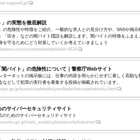
ker.sagiwall.jp/
ト」の実態を徹底解説
」の危険性や特徴をご紹介。一般的な求人との見分け方や、SNSや掲示
」「叩き」などの闇バイト隠語も解説します。闇バイトの特徴をふまえ
身を守るためにどう対策していくか考えていきましょう
baitoru.com/contents/list/detail/id=3525
「闇バイト」の危険性について｜警察庁Webサイト
ンターネットの掲示板には、仕事の内容を明らかにせずに著しく高額な
るなどして犯罪の実行者を募集する投稿が掲載されています。
.npa.go.jp/bureau/safetylife/yamibaito/hanzaishaboshu.html
めのサイバーセキュリティサイト
 国民のためのサイバーセキュリティサイト
.soumu.go.jp/main_sosiki/cybersecurity/kokumin/