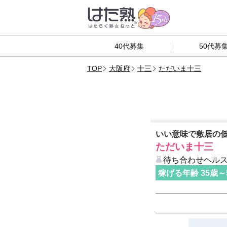
40代募集
50代募
TOP
大阪府
十三
ただいま十三
いい意味で敷居の
ただいま十三
待ち合わせヘル
稼げる年齢
35
歳～