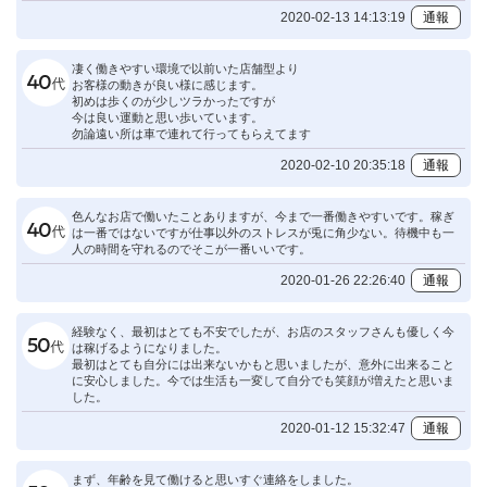
2020-02-13 14:13:19
通報
凄く働きやすい環境で以前いた店舗型より
お客様の動きが良い様に感じます。
初めは歩くのが少しツラかったですが
今は良い運動と思い歩いています。
勿論遠い所は車で連れて行ってもらえてます
2020-02-10 20:35:18
通報
色んなお店で働いたことありますが、今まで一番働きやすいです。稼ぎ
は一番ではないですが仕事以外のストレスが兎に角少ない。待機中も一
人の時間を守れるのでそこが一番いいです。
2020-01-26 22:26:40
通報
経験なく、最初はとても不安でしたが、お店のスタッフさんも優しく今
は稼げるようになりました。
最初はとても自分には出来ないかもと思いましたが、意外に出来ること
に安心しました。今では生活も一変して自分でも笑顔が増えたと思いま
した。
2020-01-12 15:32:47
通報
まず、年齢を見て働けると思いすぐ連絡をしました。