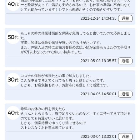
個室の待機室には鏡もコンセントも付いてあり、個別に鍵付きのロッカ
ーと靴箱があって、備品も支給されるので、お仕事の準備に不自由なく
とても助かっています！シフトも融通がきくので働きやすいです。
2021-12-14 14:34:35
通報
もしもの時の休業補償的な保険が完備してると書いてたので応募しまし
た。
実際、私達は保険や保証が無いのでありがたいです。
また、体験入店の時に全額お客様の支払い額が全部もらえたので手取り
が5万以上なったので嬉しい特典でした。
2021-05-03 18:35:57
通報
コロナの保険が出来たとの事で加入しました。
こんな事まで考えてくれてると思うと嬉しかったです。
しかも、お店負担も有り、お財布にも優しくて感激です。
2021-04-05 14:50:01
通報
希望のお休みの日を伝えたら
きちんともらえるし、寮で足りないものなど、すぐに持ってきて頂ける
のでとても待遇がいいと思います。
しかも、個室待機でゆっくり過ごせるので
ストレスなくお仕事出来ています。
2021-03-04 13:33:01
通報