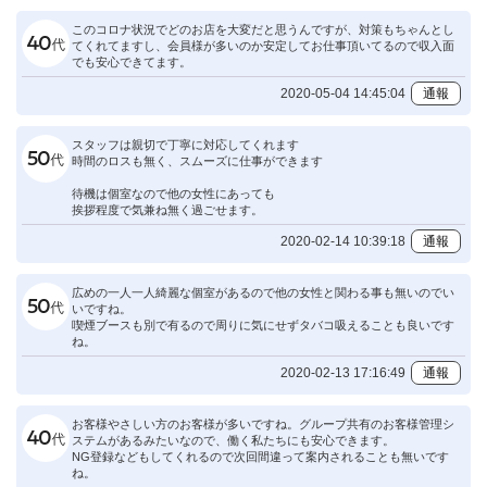
このコロナ状況でどのお店を大変だと思うんですが、対策もちゃんとし
てくれてますし、会員様が多いのか安定してお仕事頂いてるので収入面
でも安心できてます。
2020-05-04 14:45:04
通報
スタッフは親切で丁寧に対応してくれます
時間のロスも無く、スムーズに仕事ができます
待機は個室なので他の女性にあっても
挨拶程度で気兼ね無く過ごせます。
2020-02-14 10:39:18
通報
広めの一人一人綺麗な個室があるので他の女性と関わる事も無いのでい
いですね。
喫煙ブースも別で有るので周りに気にせずタバコ吸えることも良いです
ね。
2020-02-13 17:16:49
通報
お客様やさしい方のお客様が多いですね。グループ共有のお客様管理シ
ステムがあるみたいなので、働く私たちにも安心できます。
NG登録などもしてくれるので次回間違って案内されることも無いです
ね。