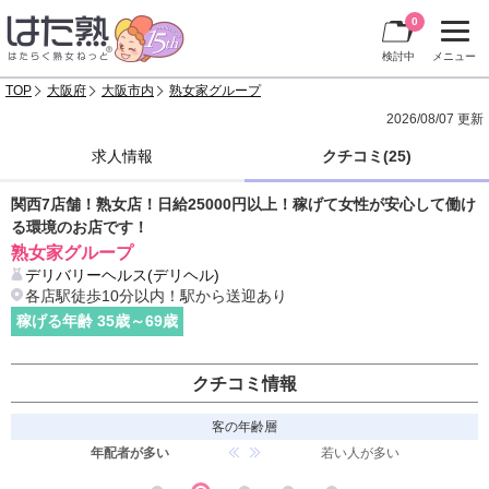
0
検討中
メニュー
TOP
大阪府
大阪市内
熟女家グループ
2026/08/07 更新
求人情報
クチコミ(25)
関西7店舗！熟女店！日給25000円以上！稼げて女性が安心して働け
る環境のお店です！
熟女家グループ
デリバリーヘルス(デリヘル)
各店駅徒歩10分以内！駅から送迎あり
稼げる年齢
35
歳～
69
歳
クチコミ情報
客の年齢層
年配者が多い
若い人が多い