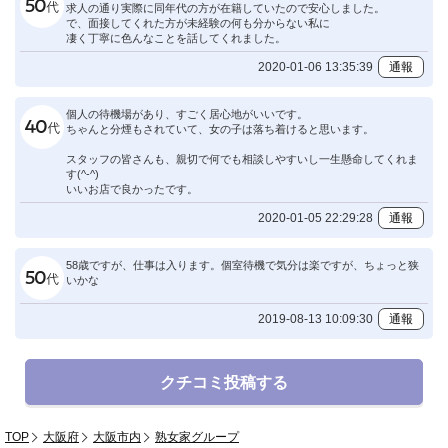
求人の通り実際に同年代の方が在籍していたので安心しました。
で、面接してくれた方が未経験の何も分からない私に
凄く丁寧に色んなことを話してくれました。
2020-01-06 13:35:39
通報
個人の待機場があり、すごく居心地がいいです。
ちゃんと分煙もされていて、女の子は落ち着けると思います。
スタッフの皆さんも、親切で何でも相談しやすいし一生懸命してくれま
す(^-^)
いいお店で良かったです。
2020-01-05 22:29:28
通報
58歳ですが、仕事は入ります。個室待機で気分は楽ですが、ちょっと狭
いかな
2019-08-13 10:09:30
通報
クチコミ投稿する
TOP
大阪府
大阪市内
熟女家グループ