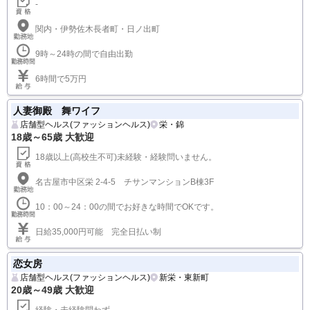
-
関内・伊勢佐木長者町・日ノ出町
9時～24時の間で自由出勤
6時間で5万円
人妻御殿 舞ワイフ
店舗型ヘルス(ファッションヘルス)
栄・錦
18歳～65歳 大歓迎
18歳以上(高校生不可)未経験・経験問いません。
名古屋市中区栄 2-4-5 チサンマンションB棟3F
10：00～24：00の間でお好きな時間でOKです。
日給35,000円可能 完全日払い制
恋女房
店舗型ヘルス(ファッションヘルス)
新栄・東新町
20歳～49歳 大歓迎
経験・未経験問わず