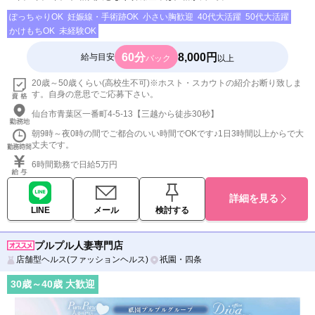
ぽっちゃりOK
妊娠線・手術跡OK
小さい胸歓迎
40代大活躍
50代大活躍
かけもちOK
未経験OK
60分
8,000円
給与目安
バック
以上
20歳～50歳くらい(高校生不可)※ホスト・スカウトの紹介お断り致しま
す。自身の意思でご応募下さい。
仙台市青葉区一番町4-5-13【三越から徒歩30秒】
朝9時～夜0時の間でご都合のいい時間でOKです♪1日3時間以上からで大
丈夫です。
6時間勤務で日給5万円
詳細を見る
LINE
メール
検討する
プルプル人妻専門店
店舗型ヘルス(ファッションヘルス)
祇園・四条
30
歳～
40
歳 大歓迎