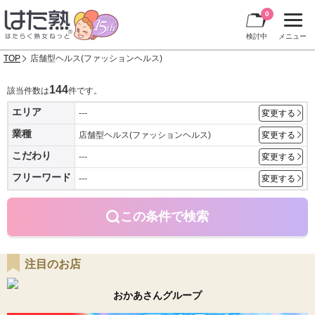
0
検討中
メニュー
TOP
店舗型ヘルス(ファッションヘルス)
144
該当件数は
件です。
エリア
---
変更する
業種
店舗型ヘルス(ファッションヘルス)
変更する
こだわり
---
変更する
フリーワード
---
変更する
この条件で検索
注目のお店
おかあさんグループ