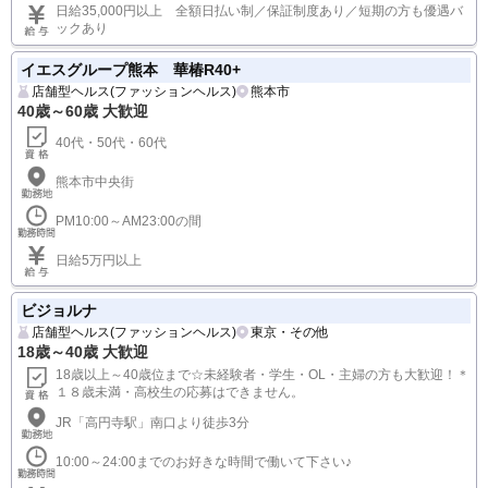
日給35,000円以上 全額日払い制／保証制度あり／短期の方も優遇バ
ックあり
イエスグループ熊本 華椿R40+
店舗型ヘルス(ファッションヘルス)
熊本市
40歳～60歳 大歓迎
40代・50代・60代
熊本市中央街
PM10:00～AM23:00の間
日給5万円以上
ビジョルナ
店舗型ヘルス(ファッションヘルス)
東京・その他
18歳～40歳 大歓迎
18歳以上～40歳位まで☆未経験者・学生・OL・主婦の方も大歓迎！＊
１８歳未満・高校生の応募はできません。
JR「高円寺駅」南口より徒歩3分
10:00～24:00までのお好きな時間で働いて下さい♪