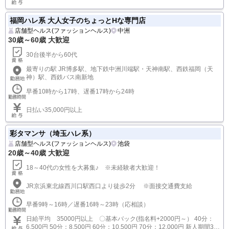
福岡ハレ系 大人女子のちょっとHな専門店
店舗型ヘルス(ファッションヘルス)
中洲
30歳～60歳 大歓迎
30台後半から60代
最寄りの駅 JR博多駅、地下鉄中洲川端駅・天神南駅、西鉄福岡（天
神）駅、西鉄バス南新地
早番10時から17時、遅番17時から24時
日払い35,000円以上
彩タマンサ（埼玉ハレ系）
店舗型ヘルス(ファッションヘルス)
池袋
20歳～40歳 大歓迎
18～40代の女性を大募集♪ ※未経験者大歓迎！
JR京浜東北線西川口駅西口より徒歩2分 ※面接交通費支給
早番9時～16時／遅番16時～23時（応相談）
日給平均 35000円以上 〇基本バック(指名料+2000円～） 40分：
6,500円 50分：8,500円 60分：10,500円 70分：12,000円 新人期間3ヶ