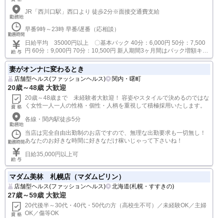
JR「西川口駅」西口より 徒歩2分※面接交通費支給
早番9時～23時 早番/遅番（応相談）
日給平均 35000円以上 〇基本バック 40分：6,000円 50分：7,500
円 60分：9,000円 70分：10,500円 新人期間3ヶ月間はバック増額キャ
ンペーン中！ □外国人観光客バック 60分：16,000円 90分：23,000円
※ポケトーク対応(翻訳機)
妻がオンナに変わるとき
店舗型ヘルス(ファッションヘルス)
関内・曙町
20歳～48歳 大歓迎
20歳～48歳まで 未経験者大歓迎！ 容姿やスタイルで決めるのではな
く女性一人一人の性格・個性・人柄を重視して積極採用いたします。
各線・関内駅徒歩5分
当店は完全自由出勤制のお店ですので、無理な出勤要求も一切無し！
あなたのお好きな時間に好きなだけ稼いじゃって下さいね！
日給35,000円以上可
マダム美林 札幌店（マダムビリン）
店舗型ヘルス(ファッションヘルス)
北海道(札幌・すすきの)
27歳～59歳 大歓迎
20代後半～30代・40代・50代の方（高校生不可）／未経験OK／主婦
OK／傷等OK