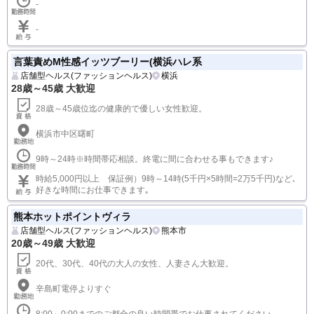
-
-
言葉責めM性感イッツブーリー(横浜ハレ系
店舗型ヘルス(ファッションヘルス)
横浜
28歳～45歳 大歓迎
28歳～45歳位迄の健康的で優しい女性歓迎。
横浜市中区曙町
9時～24時※時間帯応相談。終電に間に合わせる事もできます♪
時給5,000円以上 保証例）9時～14時(5千円×5時間=2万5千円)など､
好きな時間にお仕事できます｡
熊本ホットポイントヴィラ
店舗型ヘルス(ファッションヘルス)
熊本市
20歳～49歳 大歓迎
20代、30代、40代の大人の女性、人妻さん大歓迎。
辛島町電停よりすぐ
8:00～0:00までのご都合の良い時間帯でお仕事されてください