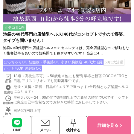
クチコミ1件
池袋の40代専門の店舗型ヘルス!40代がコンセプトですので容姿、
タイプも問いません！
池袋の40代専門の店舗型ヘルスのミセスレディは、完全店舗型なので移動もな
く接客効率も良いので短時間でも稼ぎやすいです！ 当店は4…
ぽっちゃりOK
妊娠線・手術跡OK
小さい胸歓迎
40代大活躍
50代大活躍
かけもちOK
未経験OK
18歳（高校生不可）～50歳迄※他にも巣鴨 華椿と新宿 COCOMEROと
目黒 アリスマリオンでも同時募集中です。
池袋・巣鴨・新宿・目黒の4エリアで選べます♪全店舗とも店舗型ヘルス
になります♪
早朝6：00～24：00の間で3時間以上でご希望の時間でOKです！シフト
は完全自己申告制なのでお好きな時間にお仕事して下さい。
日給5万円以上可
詳細を見る
LINE
メール
検討する