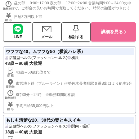
昼の部 9:00~17:00 夜の部 17:00~24:00 営業時間9:00～24:00の中
で、ご都合の良いお時間で出勤してください。 時間の融通がつきにくい
社会人の方、主婦の方、お子さんがいる方なども大歓迎です。お気軽に
日給3万円以上可
ご相談ください。
詳細を見る
LINE
メール
検討する
ウフフな40。ムフフな50（横浜ハレ系）
店舗型ヘルス(ファッションヘルス)
横浜
43歳～60歳 大歓迎
43歳～60歳代位まで
市営地下鉄（ブルーライン）伊勢佐木長者町駅６番B出口より徒歩3分
8時30分～24時 ※勤務時間応相談
平均日給35,000円以上
もしも清楚な20、30代の妻とキスイキ
店舗型ヘルス(ファッションヘルス)
関内・曙町
18歳～40歳 大歓迎