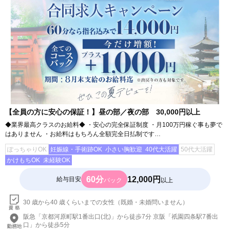
【全員の方に安心の保証！】昼の部／夜の部 30,000円以上
◆業界最高クラスのお給料◆ ・安心の完全保証制度 ・月100万円稼ぐ事も夢で
はありません ・お給料はもちろん全額完全日払制です…
ぽっちゃりOK
妊娠線・手術跡OK
小さい胸歓迎
40代大活躍
50代大活躍
かけもちOK
未経験OK
60分
12,000円
給与目安
バック
以上
30 歳から40 歳くらいまでの女性（既婚・未婚問いません）
阪急「京都河原町駅1番出口(北)」から徒歩7分 京阪「祇園四条駅7番出
口」から徒歩5分