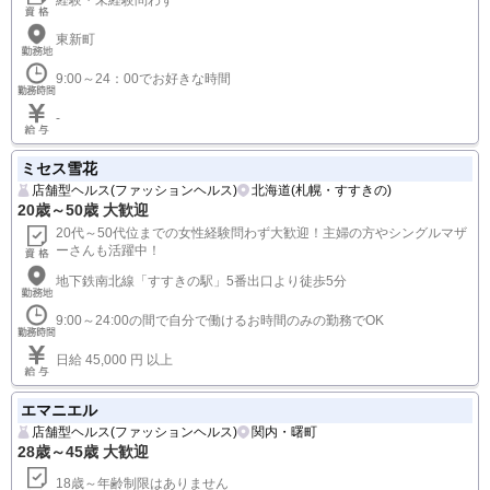
東新町
9:00～24：00でお好きな時間
-
ミセス雪花
店舗型ヘルス(ファッションヘルス)
北海道(札幌・すすきの)
20歳～50歳 大歓迎
20代～50代位までの女性経験問わず大歓迎！主婦の方やシングルマザ
ーさんも活躍中！
地下鉄南北線「すすきの駅」5番出口より徒歩5分
9:00～24:00の間で自分で働けるお時間のみの勤務でOK
日給 45,000 円 以上
エマニエル
店舗型ヘルス(ファッションヘルス)
関内・曙町
28歳～45歳 大歓迎
18歳～年齢制限はありません