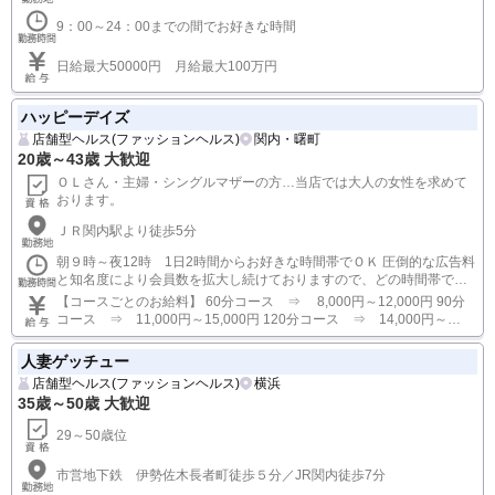
9：00～24：00までの間でお好きな時間
日給最大50000円 月給最大100万円
ハッピーデイズ
店舗型ヘルス(ファッションヘルス)
関内・曙町
20歳～43歳 大歓迎
ＯＬさん・主婦・シングルマザーの方…当店では大人の女性を求めて
おります。
ＪＲ関内駅より徒歩5分
朝９時～夜12時 1日2時間からお好きな時間帯でＯＫ 圧倒的な広告料
と知名度により会員数を拡大し続けておりますので、どの時間帯でも
稼げます。
【コースごとのお給料】 60分コース ⇒ 8,000円～12,000円 90分
コース ⇒ 11,000円～15,000円 120分コース ⇒ 14,000円～
18,000円 ※接客の経験や実績により最大でプラス4,000円まで昇給制
度がございます。 【各種ボーナス制度】 本指名料 ⇒ お客様お一人
人妻ゲッチュー
につきプラス2,000円 ※その他にも、指名本数ボーナス・出勤日数ボ
店舗型ヘルス(ファッションヘルス)
横浜
ーナス・皆勤ボーナスなど盛りだくさんのボーナス制度がございま
35歳～50歳 大歓迎
す。
29～50歳位
市営地下鉄 伊勢佐木長者町徒歩５分／JR関内徒歩7分