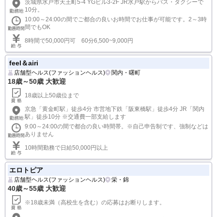
茨城県水戸市天王町5-4 YGビル3-2F JR水戸駅からバス・タクシーで
10分。
10:00～24:00の間でご都合の良いお時間でお仕事が可能です。2～3時
間でもOK
8時間で50,000円可 60分6,500~9,000円
feel＆airi
店舗型ヘルス(ファッションヘルス)
関内・曙町
18歳～50歳 大歓迎
18歳以上50歳位まで
京急「黄金町駅」徒歩4分 市営地下鉄「阪東橋駅」徒歩4分 JR「関内
駅」徒歩10分 ※交通費一部支給します
9:00～24:00の間で都合の良い時間帯。※自己申告制です、強制などは
ありません
10時間勤務で日給50,000円以上
エロトピア
店舗型ヘルス(ファッションヘルス)
栄・錦
40歳～55歳 大歓迎
※18歳未満（高校生を含む）の応募はお断りします。