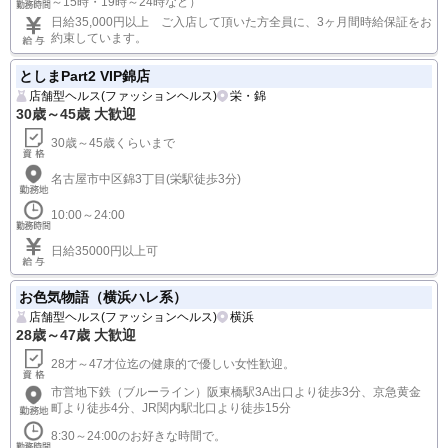
～15時・19時～24時など）
日給35,000円以上 ご入店して頂いた方全員に、3ヶ月間時給保証をお
約束しています。
としまPart2 VIP錦店
店舗型ヘルス(ファッションヘルス)
栄・錦
30歳～45歳 大歓迎
30歳～45歳くらいまで
名古屋市中区錦3丁目(栄駅徒歩3分)
10:00～24:00
日給35000円以上可
お色気物語（横浜ハレ系）
店舗型ヘルス(ファッションヘルス)
横浜
28歳～47歳 大歓迎
28才～47才位迄の健康的で優しい女性歓迎。
市営地下鉄（ブルーライン）阪東橋駅3A出口より徒歩3分、京急黄金
町より徒歩4分、JR関内駅北口より徒歩15分
8:30～24:00のお好きな時間で。