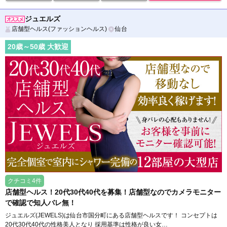
ジュエルズ
店舗型ヘルス(ファッションヘルス)
仙台
20
歳～
50
歳 大歓迎
クチコミ4件
店舗型ヘルス！20代30代40代を募集！店舗型なのでカメラモニター
で確認で知人バレ無！
ジュエルズ(JEWELS)は仙台市国分町にある店舗型ヘルスです！ コンセプトは
20代30代40代の性格美人となり 採用基準は性格が良い女…