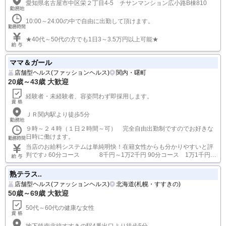
愛知県名古屋市中区栄２丁目4-5 チサンマンション広小路B棟810
10:00～24:00の中で自由に出勤して頂けます。
★40代～50代の方でも1日3～3.5万円以上可能★
ママ＆ガール
店舗型ヘルス(ファッションヘルス)
関内・曙町
20歳～43歳 大歓迎
経験者・未経験者、容姿問わず即採用します。
ＪＲ関内駅より徒歩5分
９時～２４時（１日２時間～可） 完全自由出勤制ですのでお好きな
日時に働けます。
当店のお給料システムは単純明快！在籍女性からも分かりやすいと評
判です♪ 60分コース 8千円～1万2千円 90分コース 1万1千円～
1万5千円 120分コース １万4千円～1万8千円 経験・実績により、上
記金額より最大４千円プラスの昇給制度あり。 本指名料（お客様お一
熟テラス..
人あたり） ＋２千円 指名本数・出勤回数・皆勤など各種ボーナス制
店舗型ヘルス(ファッションヘルス)
北海道(札幌・すすきの)
度もあり。
50歳～69歳 大歓迎
50代～60代の健康な女性
地下鉄南北線すすきの駅4番出口より徒歩5分