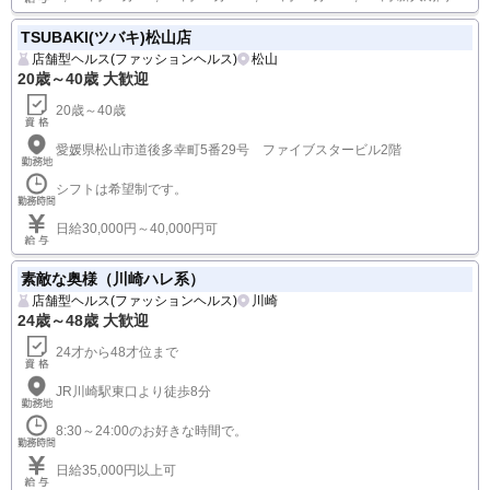
月間はバック増額キャンペーン中！ □外国人観光客バック 60分：
16,000円 90分：23,000円 ※ポケトーク対応(翻訳機)
TSUBAKI(ツバキ)松山店
店舗型ヘルス(ファッションヘルス)
松山
20歳～40歳 大歓迎
20歳～40歳
愛媛県松山市道後多幸町5番29号 ファイブスタービル2階
シフトは希望制です。
日給30,000円～40,000円可
素敵な奥様（川崎ハレ系）
店舗型ヘルス(ファッションヘルス)
川崎
24歳～48歳 大歓迎
24才から48才位まで
JR川崎駅東口より徒歩8分
8:30～24:00のお好きな時間で。
日給35,000円以上可