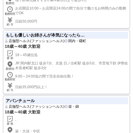
お店開店10:00～お店閉店24:00の間で自分で働けるお時間のみの勤務
でOK
日給50,000円
もしも優しいお姉さんが本気になったら…
店舗型ヘルス(ファッションヘルス)
関内・曙町
18歳～40歳 大歓迎
18～45歳位迄
JR 関内駅北口 徒歩7分、京急 日ノ出町駅 徒歩5分、市営地下鉄 伊勢佐
木長者町駅 徒歩3分
9:00～24:00迄の間で完全自由出勤！
日給35,000円以上！
アバンチュール
店舗型ヘルス(ファッションヘルス)
栄・錦
18歳～40歳 大歓迎
-
栄・大須・中区