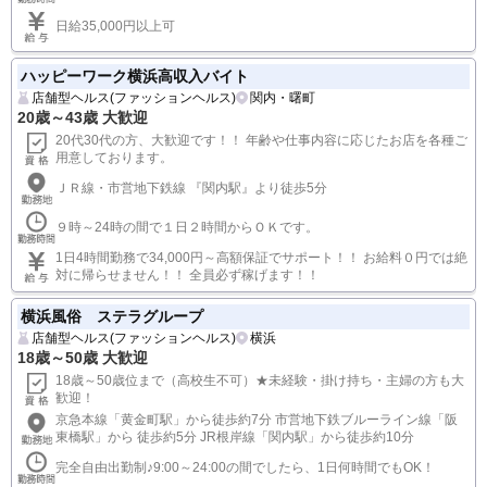
日給35,000円以上可
ハッピーワーク横浜高収入バイト
店舗型ヘルス(ファッションヘルス)
関内・曙町
20歳～43歳 大歓迎
20代30代の方、大歓迎です！！ 年齢や仕事内容に応じたお店を各種ご
用意しております。
ＪＲ線・市営地下鉄線 『関内駅』より徒歩5分
９時～24時の間で１日２時間からＯＫです。
1日4時間勤務で34,000円～高額保証でサポート！！ お給料０円では絶
対に帰らせません！！ 全員必ず稼げます！！
横浜風俗 ステラグループ
店舗型ヘルス(ファッションヘルス)
横浜
18歳～50歳 大歓迎
18歳～50歳位まで（高校生不可）★未経験・掛け持ち・主婦の方も大
歓迎！
京急本線「黄金町駅」から徒歩約7分 市営地下鉄ブルーライン線「阪
東橋駅」から 徒歩約5分 JR根岸線「関内駅」から徒歩約10分
完全自由出勤制♪9:00～24:00の間でしたら、1日何時間でもOK！