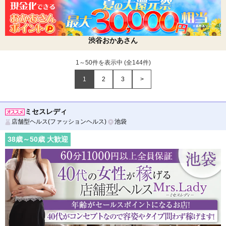
渋谷おかあさん
1～50件を表示中 (全
144
件)
1
2
3
>
ミセスレディ
店舗型ヘルス(ファッションヘルス)
池袋
38
歳～
50
歳 大歓迎