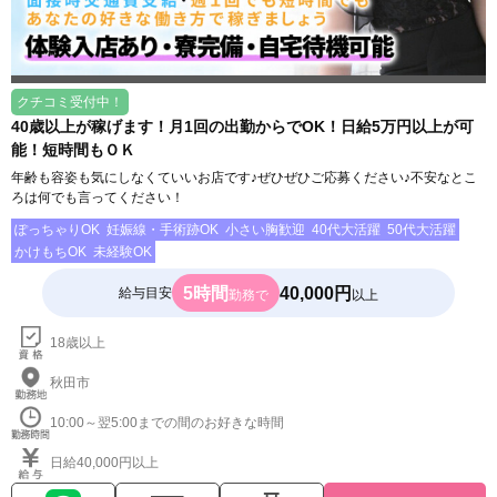
クチコミ受付中！
40歳以上が稼げます！月1回の出勤からでOK！日給5万円以上が可
能！短時間もＯＫ
年齢も容姿も気にしなくていいお店です♪ぜひぜひご応募ください♪不安なとこ
ろは何でも言ってください！
ぽっちゃりOK
妊娠線・手術跡OK
小さい胸歓迎
40代大活躍
50代大活躍
かけもちOK
未経験OK
5時間
40,000円
給与目安
勤務で
以上
18歳以上
秋田市
10:00～翌5:00までの間のお好きな時間
日給40,000円以上