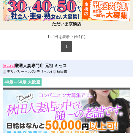
ただいま京橋店
1～1件を表示中 (全
1
件)
1
厳選人妻専門店 元祖 ミセス
デリバリーヘルス(デリヘル)
秋田市
40
歳～
60
歳 大歓迎