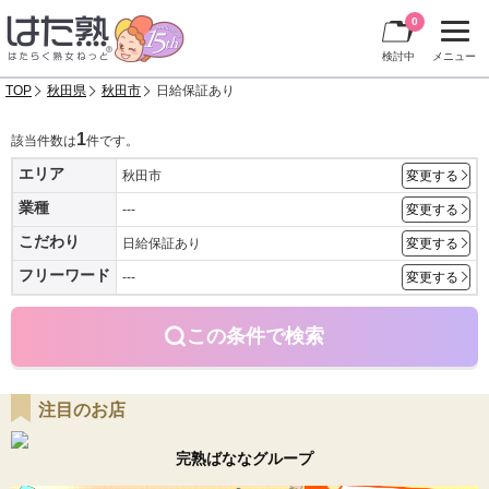
0
検討中
メニュー
TOP
秋田県
秋田市
日給保証あり
1
該当件数は
件です。
エリア
秋田市
変更する
業種
---
変更する
こだわり
日給保証あり
変更する
フリーワード
---
変更する
この条件で検索
注目のお店
完熟ばななグループ