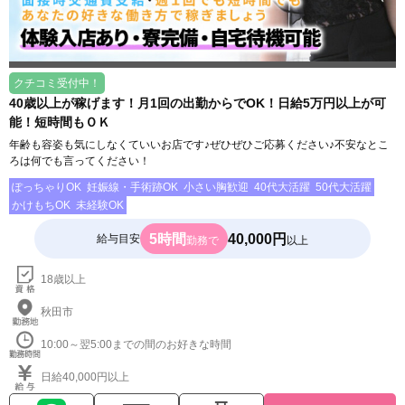
クチコミ受付中！
40歳以上が稼げます！月1回の出勤からでOK！日給5万円以上が可
能！短時間もＯＫ
年齢も容姿も気にしなくていいお店です♪ぜひぜひご応募ください♪不安なとこ
ろは何でも言ってください！
ぽっちゃりOK
妊娠線・手術跡OK
小さい胸歓迎
40代大活躍
50代大活躍
かけもちOK
未経験OK
5時間
40,000円
給与目安
勤務で
以上
18歳以上
秋田市
10:00～翌5:00までの間のお好きな時間
日給40,000円以上