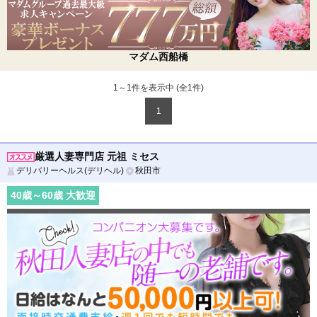
マダム西船橋
1～1件を表示中 (全
1
件)
1
厳選人妻専門店 元祖 ミセス
デリバリーヘルス(デリヘル)
秋田市
40
歳～
60
歳 大歓迎