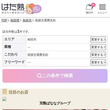
0
検討中
メニュー
TOP
秋田県
秋田市
面接交通費支給
1
該当件数は
件です。
エリア
秋田市
変更する
業種
---
変更する
こだわり
面接交通費支給
変更する
フリーワード
---
変更する
この条件で検索
注目のお店
完熟ばななグループ