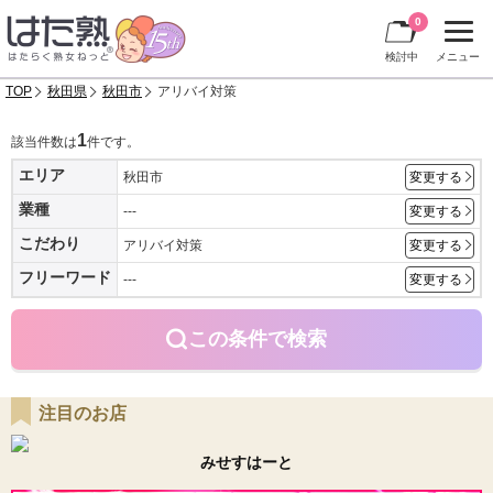
0
検討中
メニュー
TOP
秋田県
秋田市
アリバイ対策
1
該当件数は
件です。
エリア
秋田市
変更する
業種
---
変更する
こだわり
アリバイ対策
変更する
フリーワード
---
変更する
この条件で検索
注目のお店
みせすはーと