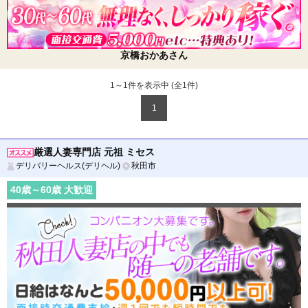
京橋おかあさん
1～1件を表示中 (全
1
件)
1
厳選人妻専門店 元祖 ミセス
デリバリーヘルス(デリヘル)
秋田市
40
歳～
60
歳 大歓迎