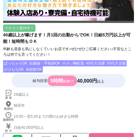
クチコミ受付中！
40歳以上が稼げます！月1回の出勤からでOK！日給5万円以上が可
能！短時間もＯＫ
年齢も容姿も気にしなくていいお店です♪ぜひぜひご応募ください♪不安なとこ
ろは何でも言ってください！
ぽっちゃりOK
妊娠線・手術跡OK
小さい胸歓迎
40代大活躍
50代大活躍
かけもちOK
未経験OK
5時間
40,000円
給与目安
勤務で
以上
18歳以上
秋田市
10:00～翌5:00までの間のお好きな時間
日給40,000円以上