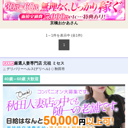
京橋おかあさん
1～1件を表示中 (全
1
件)
1
厳選人妻専門店 元祖 ミセス
デリバリーヘルス(デリヘル)
秋田市
40
歳～
60
歳 大歓迎