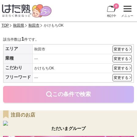
0
検討中
メニュー
TOP
秋田県
秋田市
かけもちOK
1
該当件数は
件です。
エリア
秋田市
変更する
業種
---
変更する
こだわり
かけもちOK
変更する
フリーワード
---
変更する
この条件で検索
注目のお店
ただいまグループ