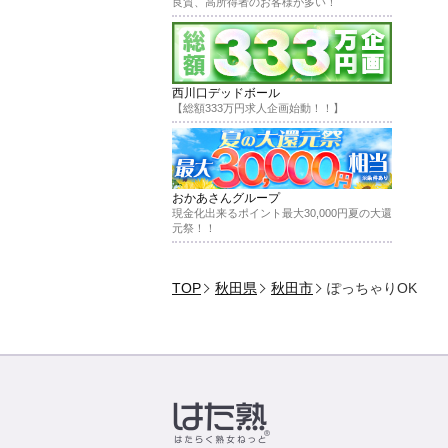
良質、高所得者のお客様が多い！
西川口デッドボール
【総額333万円求人企画始動！！】
おかあさんグループ
現金化出来るポイント最大30,000円夏の大還
元祭！！
TOP
秋田県
秋田市
ぽっちゃりOK