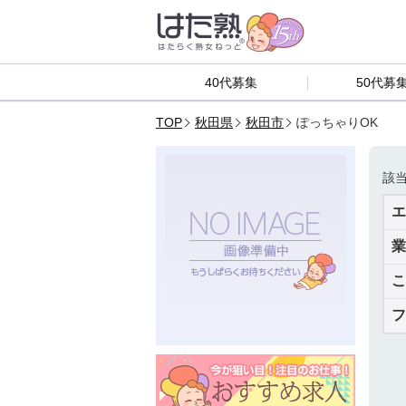
40代募集
50代募
TOP
秋田県
秋田市
ぽっちゃりOK
該
エ
業
こ
フ