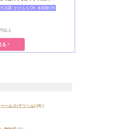
代大活躍
かけもちOK
未経験OK
0円以上
見る
ーヘルス(デリヘル)
(9)
さい胸歓迎
(1)