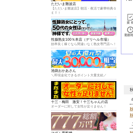
ただいま難波店
【ただいま難波店】朝活・夜活で豪華特典Ｇ
ＥＴ！
性腺熟女100％本店（デリヘル市場）
効率良く稼ぐなら間違いなく熟女専門店へ！
池袋おかあさん
＼即現金化できるポイント大量支給／
十三・梅田 激安！十三ちゃんの店
オーダーに対して女性が足りません！
マダム西船橋