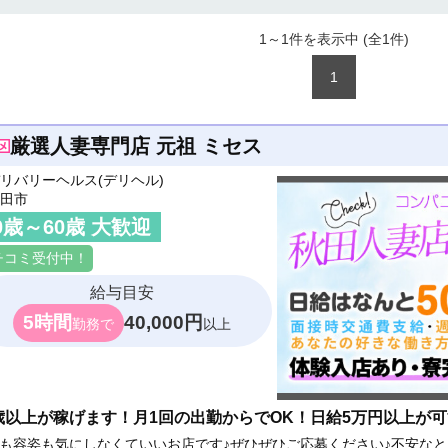
1～1件を表示中 (全
1
件)
1
厳選人妻専門店 元祖 ミセス
リバリーヘルス(デリヘル)
田市
0
歳～
60
歳 大歓迎
チコミ受付中！
給与目安
5時間
40,000円
勤務で
以上
0歳以上が稼げます！月1回の出勤からでOK！日給5万円以上が
も容姿も気にしなくていいお店です♪ぜひぜひご応募ください♪不安な