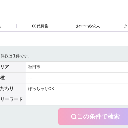
集
60代募集
おすすめ求人
ク
1
当件数は
件です。
リア
秋田市
種
---
だわり
ぽっちゃりOK
リーワード
---
この条件で検索