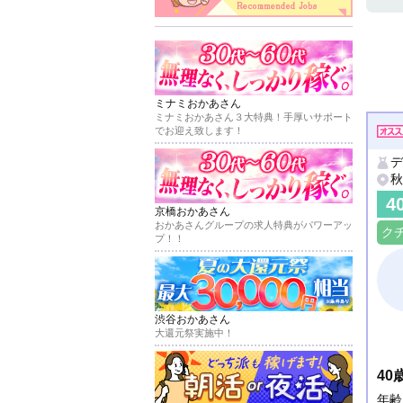
ミナミおかあさん
ミナミおかあさん３大特典！手厚いサポート
でお迎え致します！
デ
秋
4
京橋おかあさん
おかあさんグループの求人特典がパワーアッ
ク
プ！！
渋谷おかあさん
大還元祭実施中！
4
年齢