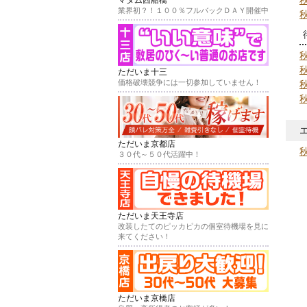
業界初？！１００％フルバックＤＡＹ開催中
ただいま十三
価格破壊競争には一切参加していません！
ただいま京都店
３０代～５０代活躍中！
ただいま天王寺店
改装したてのピッカピカの個室待機場を見に
来てください！
ただいま京橋店