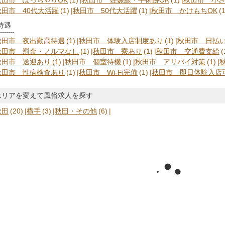
秋田市 40代大活躍
(1)
秋田市 50代大活躍
(1)
秋田市 かけもちOK
(1
待遇
秋田市 夜出勤高待遇
(1)
秋田市 体験入店制度あり
(1)
秋田市 日払
秋田市 罰金・ノルマなし
(1)
秋田市 寮あり
(1)
秋田市 交通費支給
(
秋田市 送迎あり
(1)
秋田市 個室待機
(1)
秋田市 アリバイ対策
(1)
秋田市 性病検査あり
(1)
秋田市 Wi-Fi完備
(1)
秋田市 即日体験入店
エリアを変えて風俗求人を探す
秋田
(20)
横手
(3)
秋田・その他
(6)