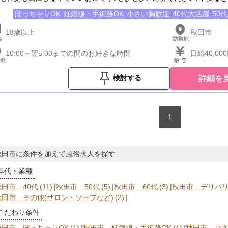
ぽっちゃりOK
妊娠線・手術跡OK
小さい胸歓迎
40代大活躍
50
18歳以上
秋田市
10:00～翌5:00までの間のお好きな時間
日給40,00
詳細を
検討する
1
秋田市に条件を加えて風俗求人を探す
年代・業種
秋田市 40代
(11)
秋田市 50代
(5)
秋田市 60代
(3)
秋田市 デリバリ
秋田市 その他(サロン・ソープなど)
(2)
こだわり条件
秋田市 ぽっちゃりOK
(1)
秋田市 妊娠線・手術跡OK
(1)
秋田市 小