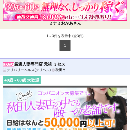
ミナミおかあさん
1～3件を表示中 (全
3
件)
1
厳選人妻専門店 元祖 ミセス
デリバリーヘルス(デリヘル)
秋田市
40
歳～
60
歳 大歓迎