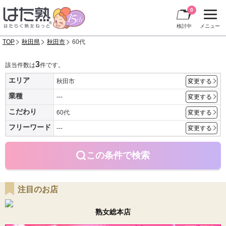
0
検討中
メニュー
TOP
秋田県
秋田市
60代
3
該当件数は
件です。
エリア
秋田市
変更する
業種
---
変更する
こだわり
60代
変更する
フリーワード
---
変更する
この条件で検索
注目のお店
熟女総本店