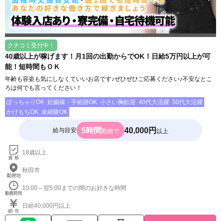
クチコミ受付中！
40歳以上が稼げます！月1回の出勤からでOK！日給5万円以上が可
能！短時間もＯＫ
年齢も容姿も気にしなくていいお店です♪ぜひぜひご応募ください♪不安なとこ
ろは何でも言ってください！
ぽっちゃりOK
妊娠線・手術跡OK
小さい胸歓迎
40代大活躍
50代大活躍
かけもちOK
未経験OK
5時間
40,000円
給与目安
勤務で
以上
18歳以上
秋田市
10:00～翌5:00までの間のお好きな時間
日給40,000円以上