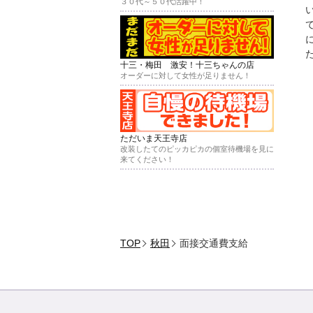
３０代～５０代活躍中！
十三・梅田 激安！十三ちゃんの店
オーダーに対して女性が足りません！
ただいま天王寺店
改装したてのピッカピカの個室待機場を見に
来てください！
TOP
秋田
面接交通費支給