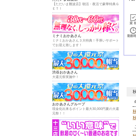
【ただいま難波店】朝活・夜活で豪華特典Ｇ
ＥＴ！
ミナミおかあさん
ミナミおかあさん３大特典！手厚いサポート
でお迎え致します！
渋谷おかあさん
大還元祭実施中！
おかあさんグループ
現金化出来るポイント最大30,000円夏の大還
元祭！！