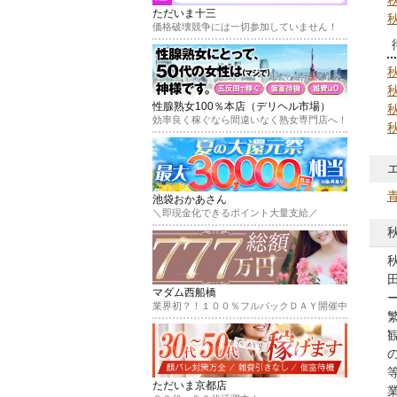
ただいま十三
価格破壊競争には一切参加していません！
性腺熟女100％本店（デリヘル市場）
効率良く稼ぐなら間違いなく熟女専門店へ！
秋
池袋おかあさん
＼即現金化できるポイント大量支給／
マダム西船橋
業界初？！１００％フルバックＤＡＹ開催中
ただいま京都店