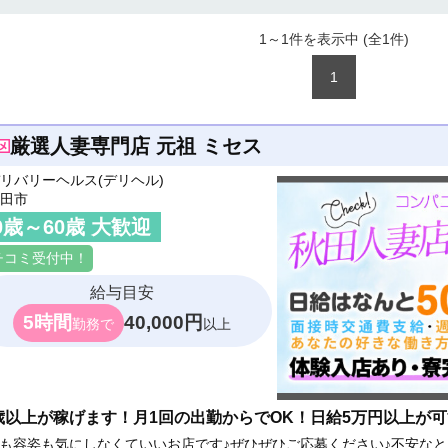
1～1件を表示中 (全
1
件)
1
厳選人妻専門店 元祖 ミセス
リバリーヘルス(デリヘル)
田市
0
歳～
60
歳 大歓迎
チコミ受付中！
給与目安
5時間
40,000円
勤務で
以上
0歳以上が稼げます！月1回の出勤からでOK！日給5万円以上が
も容姿も気にしなくていいお店です♪ぜひぜひご応募ください♪不安な