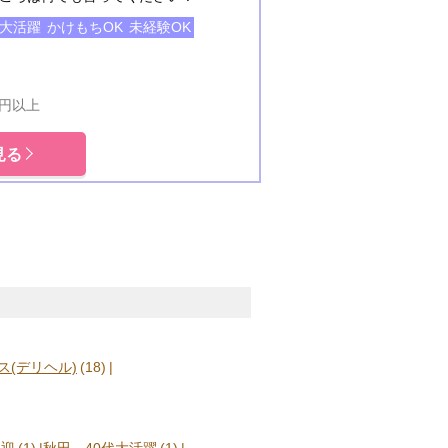
代大活躍
かけもちOK
未経験OK
0円以上
見る
(デリヘル)
(18)
歓迎
(1)
秋田 40代大活躍
(1)