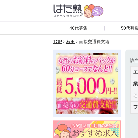
40代募集
50代募
TOP
秋田
面接交通費支給
該
エ
業
こ
フ