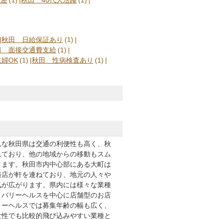
秋田 日給保証あり
(1)
田 面接交通費支給
(1)
婦OK
(1)
秋田 性病検査あり
(1)
んな秋田県は交通の利便性も高く、秋
れており、他の地域からの移動もスム
きます。秋田市内中心部にある大町は
俗店が軒を連ねており、地元の人々や
気が広がります。県内には様々な業種
リバリーヘルスを中心に店舗型のお店
リーヘルスでは募集年齢の幅も広く、
女性でも比較的飛び込みやすい業種と