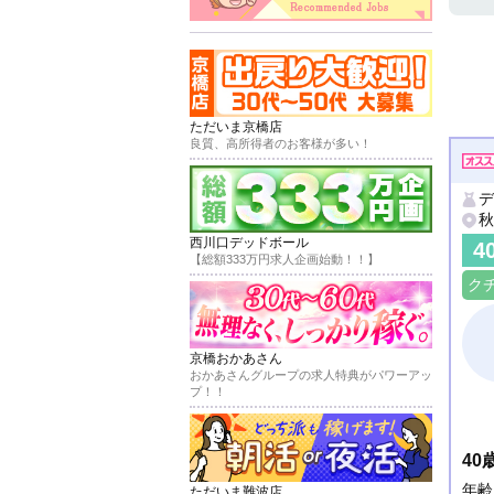
ただいま京橋店
良質、高所得者のお客様が多い！
デ
秋
西川口デッドボール
4
【総額333万円求人企画始動！！】
ク
京橋おかあさん
おかあさんグループの求人特典がパワーアッ
プ！！
4
年齢
ただいま難波店