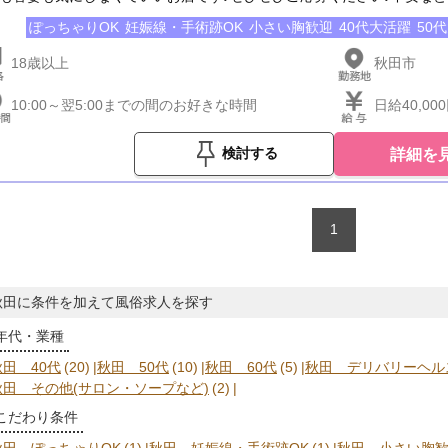
ぽっちゃりOK
妊娠線・手術跡OK
小さい胸歓迎
40代大活躍
50
18歳以上
秋田市
10:00～翌5:00までの間のお好きな時間
日給40,00
詳細を
検討する
1
秋田に条件を加えて風俗求人を探す
年代・業種
秋田 40代
(20)
秋田 50代
(10)
秋田 60代
(5)
秋田 デリバリーヘルス
秋田 その他(サロン・ソープなど)
(2)
こだわり条件
秋田 ぽっちゃりOK
(1)
秋田 妊娠線・手術跡OK
(1)
秋田 小さい胸