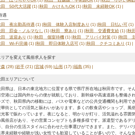
秋田 50代大活躍
(1)
秋田 かけもちOK
(1)
秋田 未経験OK
(1)
待遇
秋田 夜出勤高待遇
(1)
秋田 体験入店制度あり
(1)
秋田 日払い可
(1)
秋田 罰金・ノルマなし
(1)
秋田 寮あり
(1)
秋田 交通費支給
(1)
秋
秋田 送迎あり
(1)
秋田 個室待機
(1)
秋田 アリバイ対策
(1)
秋田 主
田 Wi-Fi完備
(1)
秋田 即日体験入店可
(1)
秋田 クチコミあり
(1)
エリアを変えて風俗求人を探す
青森
(28)
岩手
(21)
宮城
(59)
山形
(17)
福島
(35)
秋田エリアについて
秋田県は、日本の東北地方に位置する県で県庁所在地は秋田市です。そ
田空港には国内外からの便が就航しており、新幹線や高速道路も整備さ
ーズで、秋田県内の移動には、バスや電車などの公共交通機関も利用で
繁華街としての活気と賑わいがあります。多くの飲食店やショップ、風
観光客で賑わっています。夜になると、明かりが灯り、活気溢れる雰囲
の風俗店があり、その営業コンセプトも多種多様です。派遣型であるデ
等、自分の生活スタイルに合わせた仕事選びができます。また、デリバ
業界未経験や経験が浅い女性でも歓迎していることが多いので、そんな