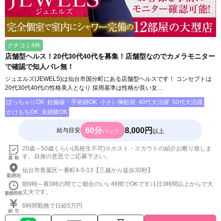
クチコミ4件
店舗型ヘルス！20代30代40代を募集！店舗型なのでカメラモニター
で確認で知人バレ無！
ジュエルズ(JEWELS)は仙台市国分町にある店舗型ヘルスです！ コンセプトは
20代30代40代の性格美人となり 採用基準は性格が良い女…
ぽっちゃりOK
妊娠線・手術跡OK
小さい胸歓迎
40代大活躍
50代大活躍
かけもちOK
未経験OK
60分
8,000円
給与目安
バック
以上
20歳～50歳くらい(高校生不可)※ホスト・スカウトの紹介お断り致しま
す。自身の意思でご応募下さい。
仙台市青葉区一番町4-5-13【三越から徒歩30秒】
朝9時～夜0時の間でご都合のいい時間でOKです♪1日3時間以上からで大
丈夫です。
6時間勤務で日給5万円