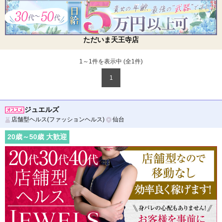
ただいま天王寺店
1～1件を表示中 (全
1
件)
1
ジュエルズ
店舗型ヘルス(ファッションヘルス)
仙台
20
歳～
50
歳 大歓迎