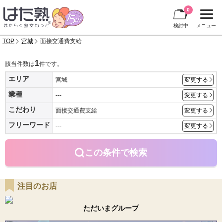
0
検討中
メニュー
TOP
宮城
面接交通費支給
1
該当件数は
件です。
エリア
宮城
変更する
業種
---
変更する
こだわり
面接交通費支給
変更する
フリーワード
---
変更する
この条件で検索
注目のお店
ただいまグループ