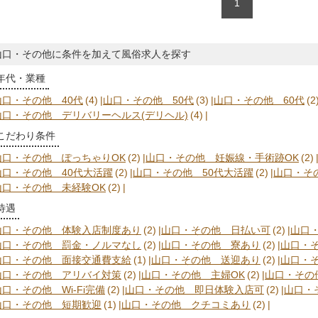
1
体型などを
ひ私たちと
完全全額日
の給料シュミ
山口・その他に条件を加えて風俗求人を探す
機×3本=￥35,80
=￥42,400 Hさん(55歳)
年代・業種
※当店では
け取れます お客様は独自の顧客管理で紳士的なお
山口・その他 40代
(4)
山口・その他 50代
(3)
山口・その他 60代
(2
客様ばかり ※キャストさんの終了時間等の厳守 時
山口・その他 デリバリーヘルス(デリヘル)
(4)
間を過ぎて
こだわり条件
ません 当店は頑張る女性たちを全力バックアップ
★ 快適に
山口・その他 ぽっちゃりOK
(2)
山口・その他 妊娠線・手術跡OK
(2)
要望があれば
山口・その他 40代大活躍
(2)
山口・その他 50代大活躍
(2)
山口・そ
接でどれくらい稼ぎ
山口・その他 未経験OK
(2)
せください！ お話をするだけでも構いま
気楽な気持
待遇
山口・その他 体験入店制度あり
(2)
山口・その他 日払い可
(2)
山口
山口・その他 罰金・ノルマなし
(2)
山口・その他 寮あり
(2)
山口・
山口・その他 面接交通費支給
(1)
山口・その他 送迎あり
(2)
山口・
山口・その他 アリバイ対策
(2)
山口・その他 主婦OK
(2)
山口・その
山口・その他 Wi-Fi完備
(2)
山口・その他 即日体験入店可
(2)
山口・
山口・その他 短期歓迎
(1)
山口・その他 クチコミあり
(2)