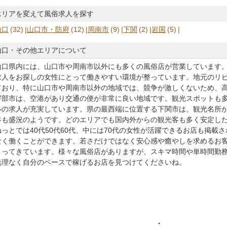
エリアを変えて風俗求人を探す
山口
(32)
山口市・防府
(12)
周南市
(9)
下関
(2)
岩国
(5)
山口・その他エリアについて
山口県内には、山口市や周南市以外にも多くの風俗店が営業しています
求人
をお探しの女性にとって働きやすい環境が整っています。地元のリ
ており、特に山口市や周南市以外の地域では、競争が激しくないため、
宇部市は、空港があり交通の便が非常に良い地域です。観光スポットも
ルの求人が充実しています。県の最西端に位置する下関市は、観光名所
界も盛況のようです。どのエリアでも国内外からの観光客も多く安定し
ねっとでは40代50代60代、中には70代の女性が活躍できるお店も掲載
なく働くことができます。若さだけではなく安心感や癒やしを求めるお客
まってきています。様々な風俗店がありますが、スキマ時間や単時間勤
無理なく自分のペースで稼げるお店を見つけてくださいね。