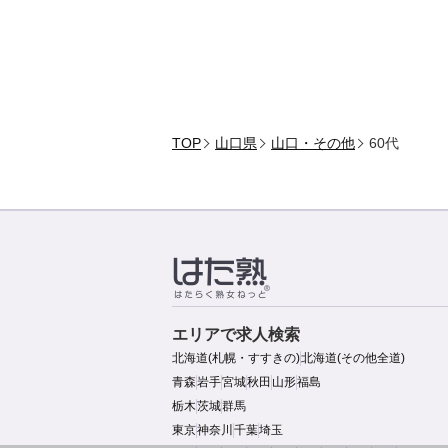
TOP
山口県
山口・その他
60代
エリアで求人検索
北海道(札幌・すすきの)
北海道(その他全道)
青森
岩手
宮城
秋田
山形
福島
栃木
茨城
群馬
東京
神奈川
千葉
埼玉