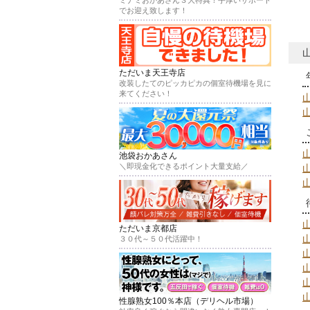
でお迎え致します！
ただいま天王寺店
改装したてのピッカピカの個室待機場を見に
来てください！
池袋おかあさん
＼即現金化できるポイント大量支給／
ただいま京都店
３０代～５０代活躍中！
性腺熟女100％本店（デリヘル市場）