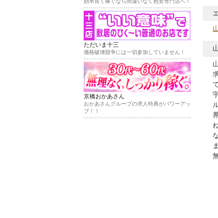
効率良く稼ぐなら間違いなく熟女専門店へ！
ただいま十三
価格破壊競争には一切参加していません！
京橋おかあさん
おかあさんグループの求人特典がパワーアッ
プ！！