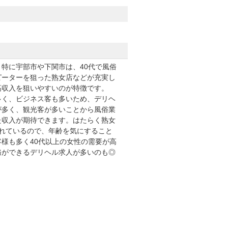
。特に宇部市や下関市は、
40代で風俗
ピーターを狙った熟女店などが充実し
高収入を狙いやすいのが特徴です。
多く、ビジネス客も多いため、デリヘ
が多く、観光客が多いことから風俗業
た収入が期待できます。はたらく熟女
されているので、年齢を気にすること
様も多く40代以上の女性の需要が高
務ができるデリヘル求人が多いのも◎