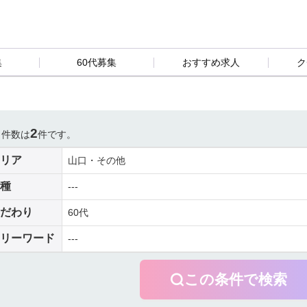
集
60代募集
おすすめ求人
ク
2
当件数は
件です。
リア
山口・その他
種
---
だわり
60代
リーワード
---
この条件で検索