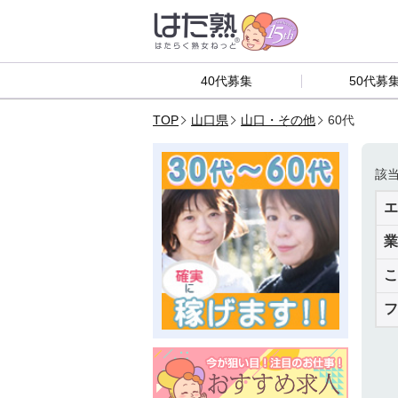
40代募集
50代募
TOP
山口県
山口・その他
60代
該
エ
業
こ
フ