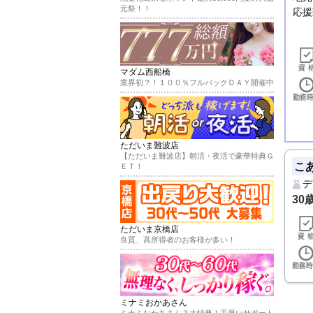
元祭！！
応援
マダム西船橋
業界初？！１００％フルバックＤＡＹ開催中
ただいま難波店
【ただいま難波店】朝活・夜活で豪華特典Ｇ
こ
ＥＴ！
デ
30
ただいま京橋店
良質、高所得者のお客様が多い！
ミナミおかあさん
ミナミおかあさん３大特典！手厚いサポート