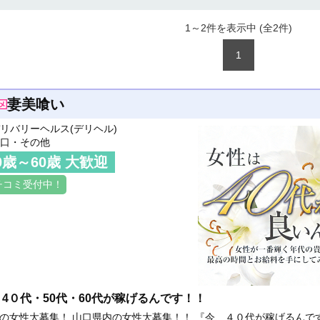
1～2件を表示中 (全
2
件)
1
妻美喰い
リバリーヘルス(デリヘル)
口・その他
0
歳～
60
歳 大歓迎
チコミ受付中！
4０代・50代・60代が稼げるんです！！
の女性大募集！ 山口県内の女性大募集！！ 『今、４０代が稼げるんで