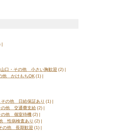
理由に働く事を諦めていたあなたも ぜ
一緒にこのお店で頑張ってみませんか？
払い＆オプション全額バック！ ☆一日
レーション☆ I さん(43歳) 6時間待
0 Kさん(60歳) 9時間待機×4本
 12時間待機×5本=￥58,800
 そのまんまのお給料がその日に全額受
)
勝手にお仕事を入れられることはござい
働いて頂ける環境をご用意致します！ ご
山口・その他 小さい胸歓迎
(2)
遠慮なく仰ってくださいね♪ まずは面
の他 かけもちOK
(1)
たいか 具体的な目標をお聞か
せんので
ちでいらしてくださいね
・その他 日給保証あり
(1)
その他 交通費支給
(2)
その他 個室待機
(2)
他 性病検査あり
(2)
その他 長期歓迎
(1)