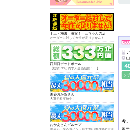
十三・梅田 激安！十三ちゃんの店
オーダーに対して女性が足りません！
デ
山
西川口デッドボール
4
【総額333万円求人企画始動！！】
ク
渋谷おかあさん
大還元祭実施中！
今、
おかあさんグループ
地元
現金化出来るポイント最大30,000円夏の大還