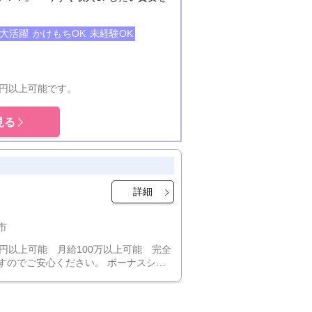
代大活躍
かけもちOK
未経験OK
00円以上可能です。
見る
詳細
市
00円以上可能 月給100万以上可能 完全
すのでご安心ください。 ボーナスシス
 出勤ボーナス最大10万円 貴女の頑張り
は別にボーナスでさらに還元！ 当店な
・経験に関係なく稼げます！ 年齢や