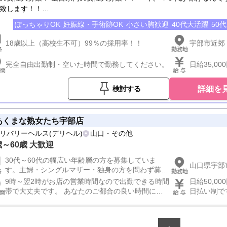
致します！！…
ぽっちゃりOK
妊娠線・手術跡OK
小さい胸歓迎
40代大活躍
50
18歳以上（高校生不可）99％の採用率！！
宇部市近郊
完全自由出勤制・空いた時間で勤務してください。
日給35,0
詳細を
検討する
あくまな熟女たち宇部店
リバリーヘルス(デリヘル)
山口・その他
歳～60歳 大歓迎
30代～60代の幅広い年齢層の方を募集していま
山口県宇部
す。主婦・シングルマザー・独身の方を問わず募集
しています。 マニュアルを用意してるので未経験
9時～翌2時がお店の営業時間なので出勤できる時間
日給50,0
の方も読むだけでお仕事できます。 ※18歳未満
帯で大丈夫です。 あなたのご都合の良い時間に効
日払い制で
（高校生を含む）の応募はお断りします。
率よく稼いで頂けるようになっていますのでご安心
テム導入！
下さい。
をお給料と
ら年齢・体型