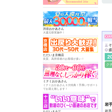
渋谷おかあさん
大還元祭実施中！
そ
盛
ただいま京橋店
2
良質、高所得者のお客様が多い！
ク
ミナミおかあさん
ミナミおかあさん３大特典！手厚いサポート
でお迎え致します！
岩手
岩手
ただいま十三