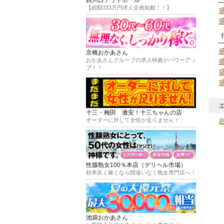
【総額333万円求人企画始動！！】
京橋おかあさん
おかあさんグループの求人特典がパワーアッ
プ！！
十三・梅田 激安！十三ちゃんの店
オーダーに対して女性が足りません！
性腺熟女100％本店（デリヘル市場）
効率良く稼ぐなら間違いなく熟女専門店へ！
池袋おかあさん