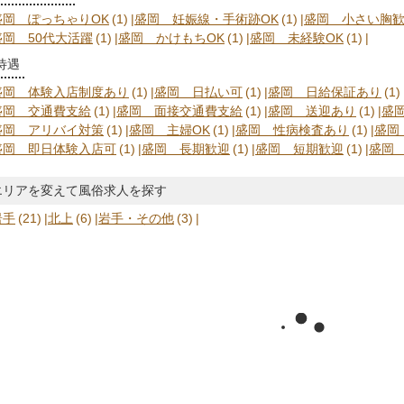
盛岡 ぽっちゃりOK
(1)
盛岡 妊娠線・手術跡OK
(1)
盛岡 小さい胸
盛岡 50代大活躍
(1)
盛岡 かけもちOK
(1)
盛岡 未経験OK
(1)
待遇
盛岡 体験入店制度あり
(1)
盛岡 日払い可
(1)
盛岡 日給保証あり
(1)
盛岡 交通費支給
(1)
盛岡 面接交通費支給
(1)
盛岡 送迎あり
(1)
盛
盛岡 アリバイ対策
(1)
盛岡 主婦OK
(1)
盛岡 性病検査あり
(1)
盛岡 
盛岡 即日体験入店可
(1)
盛岡 長期歓迎
(1)
盛岡 短期歓迎
(1)
盛岡
エリアを変えて風俗求人を探す
岩手
(21)
北上
(6)
岩手・その他
(3)