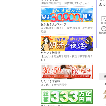
価格破壊競争には一切参加していません！
ある
おかあさんグループ
現金化出来るポイント最大30,000円夏の大還
元祭！！
ただいま難波店
【ただいま難波店】朝活・夜活で豪華特典Ｇ
ＥＴ！
ただいま京都店
３０代～５０代活躍中！
西川口デッドボール