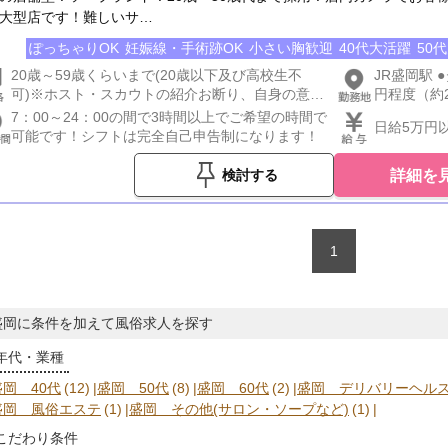
大型店です！難しいサ…
ぽっちゃりOK
妊娠線・手術跡OK
小さい胸歓迎
40代大活躍
50
20歳～59歳くらいまで(20歳以下及び高校生不
JR盛岡駅 
可)※ホスト・スカウトの紹介お断り、自身の意思
円程度（約
でご応募下さい
口発の「宮
7：00～24：00の間で3時間以上でご希望の時間で
日給5万円
「盛岡バス
可能です！シフトは完全自己申告制になります！
ABCがご
イト認証ペ
詳細を
検討する
https://abcs
1
盛岡に条件を加えて風俗求人を探す
年代・業種
盛岡 40代
(12)
盛岡 50代
(8)
盛岡 60代
(2)
盛岡 デリバリーヘルス
盛岡 風俗エステ
(1)
盛岡 その他(サロン・ソープなど)
(1)
こだわり条件