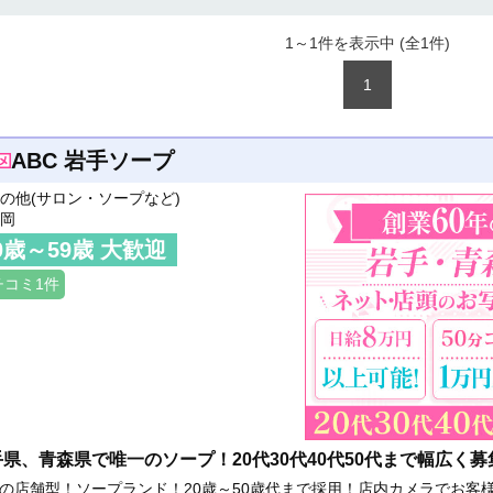
1～1件を表示中 (全
1
件)
1
ABC 岩手ソープ
の他(サロン・ソープなど)
岡
0
歳～
59
歳 大歓迎
チコミ1件
県、青森県で唯一のソープ！20代30代40代50代まで幅広く募
の店舗型！ソープランド！20歳～50歳代まで採用！店内カメラでお客