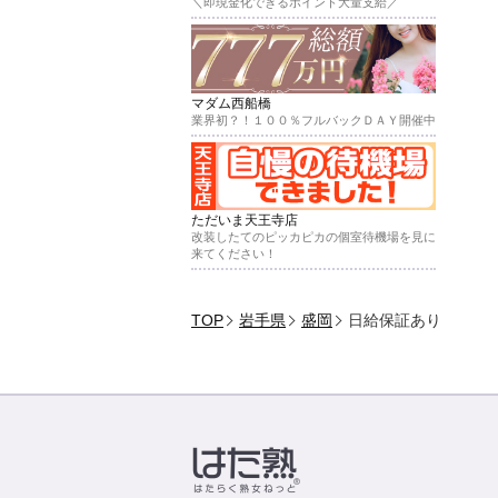
＼即現金化できるポイント大量支給／
マダム西船橋
業界初？！１００％フルバックＤＡＹ開催中
ただいま天王寺店
改装したてのピッカピカの個室待機場を見に
来てください！
TOP
岩手県
盛岡
日給保証あり