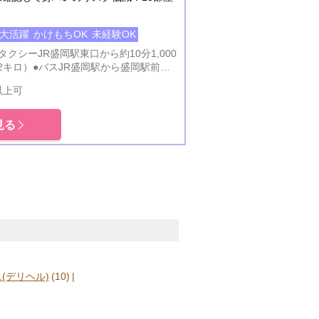
代大活躍
かけもちOK
未経験OK
●タクシーJR盛岡駅東口から約10分1,000
2キロ）●バスJR盛岡駅から盛岡駅前東
古駅前行き」のバスにご乗車いただき
以上可
センター」で下車し、徒歩3分の場所に
ざいます。※交通アクセスの詳細は公式サ
ージの下部をご確認下さい。
見る
oap.jp/
(デリヘル)
(10)