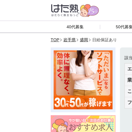
40代募集
50代募
TOP
岩手県
盛岡
日給保証あり
該
エ
業
こ
フ