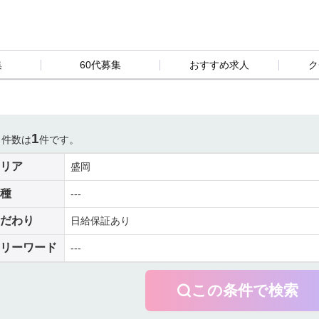
集
60代募集
おすすめ求人
ク
1
当件数は
件です。
リア
盛岡
種
---
だわり
日給保証あり
リーワード
---
この条件で検索