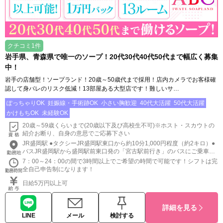
クチコミ1件
岩手県、青森県で唯一のソープ！20代30代40代50代まで幅広く募集
中！
岩手の店舗型！ソープランド！20歳～50歳代まで採用！店内カメラでお客様確
認して身バレのリスク低減！13部屋ある大型店です！難しいサ…
ぽっちゃりOK
妊娠線・手術跡OK
小さい胸歓迎
40代大活躍
50代大活躍
かけもちOK
未経験OK
20歳～59歳くらいまで(20歳以下及び高校生不可)※ホスト・スカウトの
紹介お断り、自身の意思でご応募下さい
JR盛岡駅 ●タクシーJR盛岡駅東口から約10分1,000円程度（約2キロ）●
バスJR盛岡駅から盛岡駅前東口発の「宮古駅前行き」のバスにご乗車い
ただき「盛岡バスセンター」で下車し、徒歩3分の場所にABCがございま
7：00～24：00の間で3時間以上でご希望の時間で可能です！シフトは完
す。※交通アクセスの詳細は公式サイト認証ページの下部をご確認下さ
全自己申告制になります！
い。https://abcsoap.jp/
日給5万円以上可
詳細を見る
LINE
メール
検討する