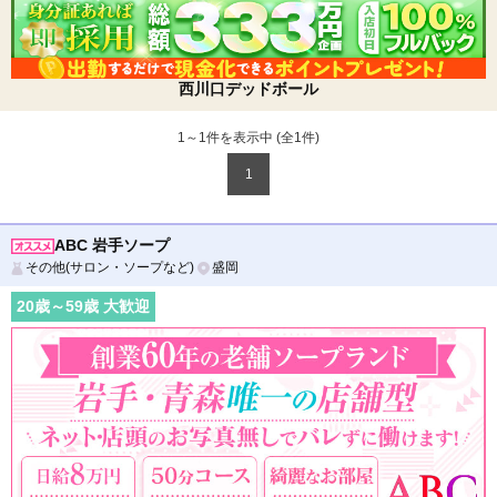
西川口デッドボール
1～1件を表示中 (全
1
件)
1
ABC 岩手ソープ
その他(サロン・ソープなど)
盛岡
20
歳～
59
歳 大歓迎