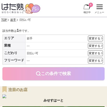
0
検討中
メニュー
TOP
岩手
日払い可
1
該当件数は
件です。
エリア
岩手
変更する
業種
---
変更する
こだわり
日払い可
変更する
フリーワード
---
変更する
この条件で検索
注目のお店
みせすはーと