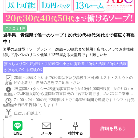
クチコミ1件
岩手県、青森県で唯一のソープ！20代30代40代50代まで幅広く募集
中！
岩手の店舗型！ソープランド！20歳～50歳代まで採用！店内カメラでお客様確
認して身バレのリスク低減！13部屋ある大型店です！難しいサ…
ぽっちゃりOK
妊娠線・手術跡OK
小さい胸歓迎
40代大活躍
50代大活躍
かけもちOK
未経験OK
20歳～59歳くらいまで(20歳以下及び高校生不可)※ホスト・スカウトの
紹介お断り、自身の意思でご応募下さい
JR盛岡駅 ●タクシーJR盛岡駅東口から約10分1,000円程度（約2キロ）●
バスJR盛岡駅から盛岡駅前東口発の「宮古駅前行き」のバスにご乗車い
ただき「盛岡バスセンター」で下車し、徒歩3分の場所にABCがございま
7：00～24：00の間で3時間以上でご希望の時間で可能です！シフトは完
す。※交通アクセスの詳細は公式サイト認証ページの下部をご確認下さ
全自己申告制になります！
い。https://abcsoap.jp/
日給5万円以上可
詳細を見る
LINE
メール
検討する