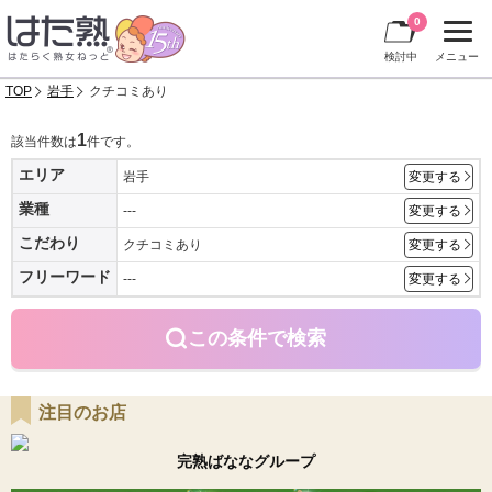
0
検討中
メニュー
TOP
岩手
クチコミあり
1
該当件数は
件です。
エリア
岩手
変更する
業種
---
変更する
こだわり
クチコミあり
変更する
フリーワード
---
変更する
この条件で検索
注目のお店
完熟ばななグループ