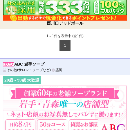
西川口デッドボール
1～1件を表示中 (全
1
件)
1
ABC 岩手ソープ
その他(サロン・ソープなど)
盛岡
20
歳～
59
歳 大歓迎