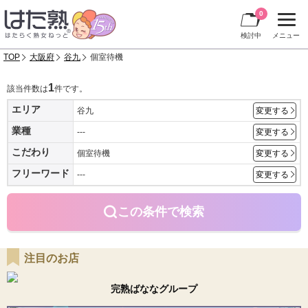
0
検討中
メニュー
TOP
大阪府
谷九
個室待機
1
該当件数は
件です。
エリア
谷九
変更する
業種
---
変更する
こだわり
個室待機
変更する
フリーワード
---
変更する
この条件で検索
注目のお店
完熟ばななグループ