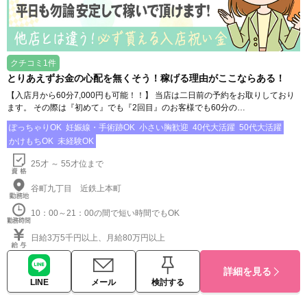
クチコミ1件
とりあえずお金の心配を無くそう！稼げる理由がここならある！
【入店月から60分7,000円も可能！！】 当店は二日前の予約をお取りしており
ます。 その際は『初めて』でも『2回目』のお客様でも60分の…
ぽっちゃりOK
妊娠線・手術跡OK
小さい胸歓迎
40代大活躍
50代大活躍
かけもちOK
未経験OK
25才 ～ 55才位まで
谷町九丁目 近鉄上本町
10：00～21：00の間で短い時間でもOK
日給3万5千円以上、月給80万円以上
詳細を見る
LINE
メール
検討する