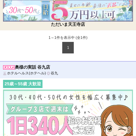
ただいま天王寺店
1～1件を表示中 (全
1
件)
1
奥様の実話 谷九店
ホテルヘルス(ホテヘル)
谷九
25
歳～
55
歳 大歓迎