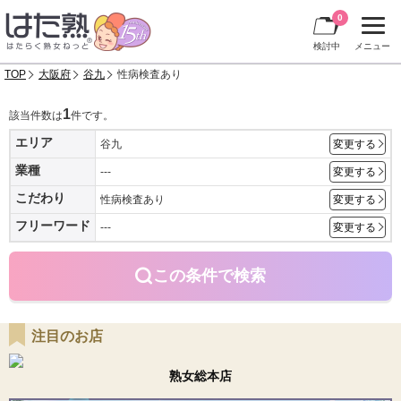
0
検討中
メニュー
TOP
大阪府
谷九
性病検査あり
1
該当件数は
件です。
エリア
谷九
変更する
業種
---
変更する
こだわり
性病検査あり
変更する
フリーワード
---
変更する
この条件で検索
注目のお店
熟女総本店