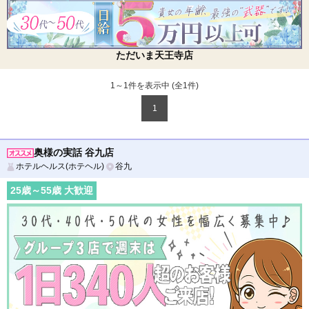
ただいま天王寺店
1～1件を表示中 (全
1
件)
1
奥様の実話 谷九店
ホテルヘルス(ホテヘル)
谷九
25
歳～
55
歳 大歓迎