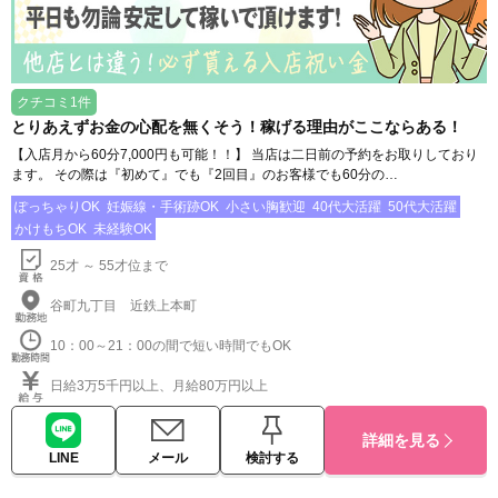
クチコミ1件
とりあえずお金の心配を無くそう！稼げる理由がここならある！
【入店月から60分7,000円も可能！！】 当店は二日前の予約をお取りしており
ます。 その際は『初めて』でも『2回目』のお客様でも60分の…
ぽっちゃりOK
妊娠線・手術跡OK
小さい胸歓迎
40代大活躍
50代大活躍
かけもちOK
未経験OK
25才 ～ 55才位まで
谷町九丁目 近鉄上本町
10：00～21：00の間で短い時間でもOK
日給3万5千円以上、月給80万円以上
詳細を見る
LINE
メール
検討する