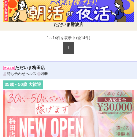
ただいま難波店
1～14件を表示中 (全
14
件)
1
ただいま梅田店
待ち合わせヘルス
梅田
35
歳～
50
歳 大歓迎