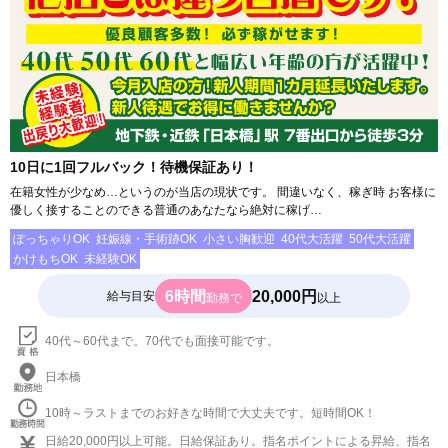
10日に1回フルバック！待機保証あり！
在籍女性が少なめ…というのが当店の現状です。 間違いなく、稼ぎ時 お客様に
優しく接することのできる普通のあなたなら絶対に稼げ…
ぽっちゃりOK
妊娠線・手術跡OK
小さい胸歓迎
40代大活躍
50代大活躍
かけもちOK
未経験OK
6時間
20,000円
給与目安
勤務で
以上
40代～60代まで。70代でも面接可能です。
日本橋
10時～ラストまでのお好きな時間で大丈夫です。短時間OK！
日給20,000円以上可能。日給保証あり。指名ポイントによる昇給、指名