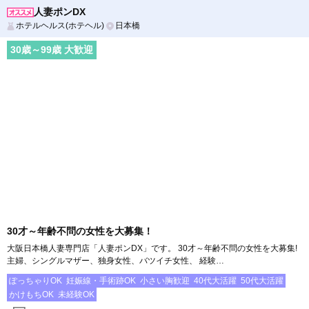
人妻ポンDX
ホテルヘルス(ホテヘル)
日本橋
30
歳～
99
歳 大歓迎
30才～年齢不問の女性を大募集！
大阪日本橋人妻専門店「人妻ポンDX」です。 30才～年齢不問の女性を大募集!
主婦、シングルマザー、独身女性、バツイチ女性、 経験…
ぽっちゃりOK
妊娠線・手術跡OK
小さい胸歓迎
40代大活躍
50代大活躍
かけもちOK
未経験OK