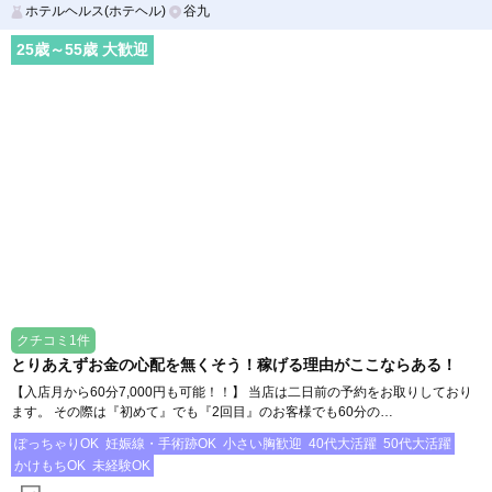
ホテルヘルス(ホテヘル)
谷九
25
歳～
55
歳 大歓迎
クチコミ1件
とりあえずお金の心配を無くそう！稼げる理由がここならある！
【入店月から60分7,000円も可能！！】 当店は二日前の予約をお取りしており
ます。 その際は『初めて』でも『2回目』のお客様でも60分の…
ぽっちゃりOK
妊娠線・手術跡OK
小さい胸歓迎
40代大活躍
50代大活躍
かけもちOK
未経験OK