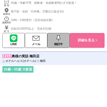
30歳～年齢不問 経験者・未経験者問わず大歓迎！
地下鉄・近鉄「日本橋」⑦番出口徒歩3分
10時～23時受付（完全自由出勤）
日給20,000円以上 完全日払制
詳細を見る
LINE
メール
検討中
奥様の実話 梅田店
ホテルヘルス(ホテヘル)
梅田
25
歳～
55
歳 大歓迎