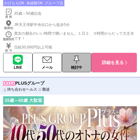
かけもちOK
未経験OK
グループ店
35歳～50歳位迄
JR天王寺駅中央出口から徒歩5分
貴女の都合のいい時間で構いません。１日２、３時間からだって大丈夫
です！
日給30,000円以上可能
詳細を見る
LINE
メール
検討中
PLUSグループ
待ち合わせヘルス
難波
35
歳～
65
歳 大歓迎