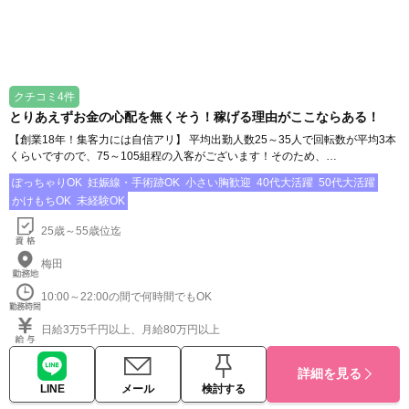
クチコミ4件
とりあえずお金の心配を無くそう！稼げる理由がここならある！
【創業18年！集客力には自信アリ】 平均出勤人数25～35人で回転数が平均3本
くらいですので、75～105組程の入客がございます！そのため、…
ぽっちゃりOK
妊娠線・手術跡OK
小さい胸歓迎
40代大活躍
50代大活躍
かけもちOK
未経験OK
25歳～55歳位迄
梅田
10:00～22:00の間で何時間でもOK
日給3万5千円以上、月給80万円以上
詳細を見る
LINE
メール
検討する