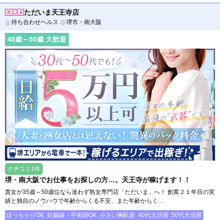
ただいま天王寺店
待ち合わせヘルス
堺市・南大阪
40
歳～
50
歳 大歓迎
クチコミ1件
堺・南大阪でお仕事をお探しの方…。天王寺が稼げます！！
貴女が35歳～50歳位なら迷わず熟女専門店「ただいま」へ！ 創業２１年目の実
績と独自のノウハウで年齢からくる不安、また年齢からく…
ぽっちゃりOK
妊娠線・手術跡OK
小さい胸歓迎
40代大活躍
50代大活躍