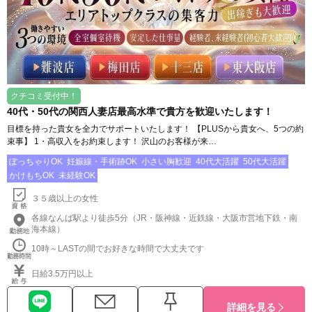
クチコミ受付中！
40代・50代の関西人妻店最高水準で貴方を歓迎いたします！
目標を持った貴女を全力でサポートいたします！ 【PLUSから貴女へ、5つの約
束事】 1・高収入をお約束します！ 沢山のお客様が来…
ぽっちゃりOK
妊娠線・手術跡OK
小さい胸歓迎
40代大活躍
50代大活躍
かけもちOK
未経験OK
３５歳以上の女性
各線なんば駅より徒歩5分（JR・阪神線・近鉄線・大阪市営地下鉄・南
海本線）
10時～LASTの間でお好きな時間で大丈夫です
日給3.5万円以上
詳細を見る