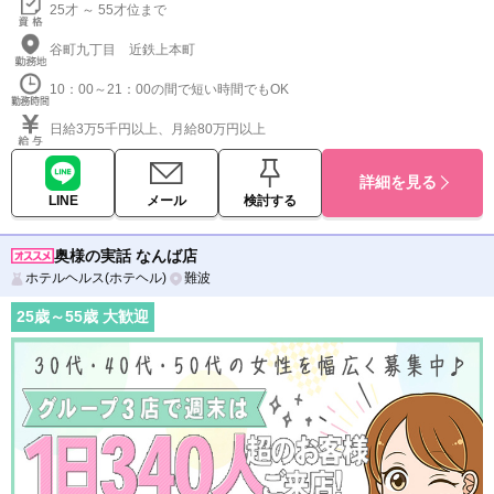
25才 ～ 55才位まで
谷町九丁目 近鉄上本町
10：00～21：00の間で短い時間でもOK
日給3万5千円以上、月給80万円以上
詳細を見る
LINE
メール
検討する
奥様の実話 なんば店
ホテルヘルス(ホテヘル)
難波
25
歳～
55
歳 大歓迎