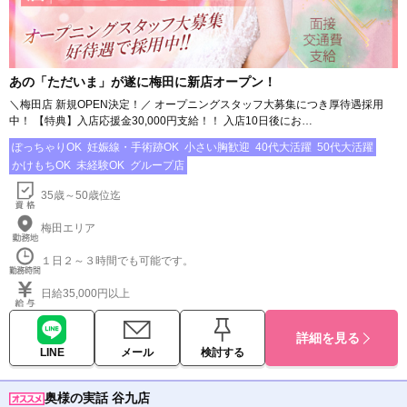
あの「ただいま」が遂に梅田に新店オープン！
＼梅田店 新規OPEN決定！／ オープニングスタッフ大募集につき厚待遇採用
中！ 【特典】入店応援金30,000円支給！！ 入店10日後にお…
ぽっちゃりOK
妊娠線・手術跡OK
小さい胸歓迎
40代大活躍
50代大活躍
かけもちOK
未経験OK
グループ店
35歳～50歳位迄
梅田エリア
１日２～３時間でも可能です。
日給35,000円以上
詳細を見る
LINE
メール
検討する
奥様の実話 谷九店