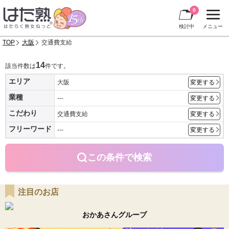
0
検討中
メニュー
TOP
大阪
交通費支給
14
該当件数は
件です。
エリア
大阪
変更する
業種
---
変更する
こだわり
交通費支給
変更する
フリーワード
---
変更する
この条件で検索
注目のお店
おかあさんグループ