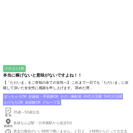
クチコミ1件
本当に稼げないと意味がないですよね！！
【「ただいま」をご存知の全ての女性へ】 これまで一日でも「ただいま」に在
籍して頂いた全女性に感謝を申し上げます。 辞めた理…
ぽっちゃりOK
妊娠線・手術跡OK
小さい胸歓迎
40代大活躍
50代大活躍
かけもちOK
未経験OK
グループ店
35歳～50歳位迄
各線なんば駅・日本橋駅から徒歩5分
貴女の都合のいい時間で構いません。１日２、３時間からだって大丈夫