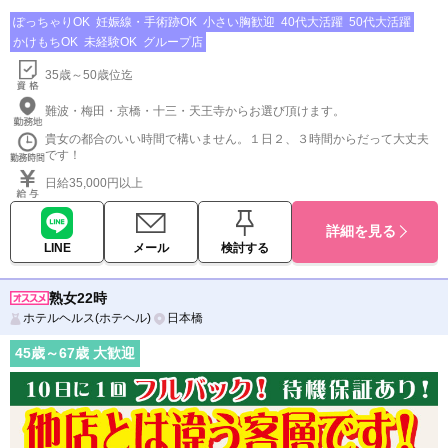
ぽっちゃりOK
妊娠線・手術跡OK
小さい胸歓迎
40代大活躍
50代大活躍
かけもちOK
未経験OK
グループ店
35歳～50歳位迄
難波・梅田・京橋・十三・天王寺からお選び頂けます。
貴女の都合のいい時間で構いません。１日２、３時間からだって大丈夫
です！
日給35,000円以上
詳細を見る
LINE
メール
検討する
熟女22時
ホテルヘルス(ホテヘル)
日本橋
45
歳～
67
歳 大歓迎