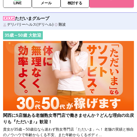
LINE
メール
検討する
ただいまグループ
デリバリーヘルス(デリヘル)
難波
35
歳～
50
歳 大歓迎
関西に5店舗ある老舗熟女専門店で働きませんか？どんな理由の出戻
りも『ただいま♪』歓迎！
貴女が35歳～50歳位なら迷わず熟女専門店「ただいま」へ！ 老舗の実績と独自
のノウハウで年齢からくる不安、また年齢からくるボディ…