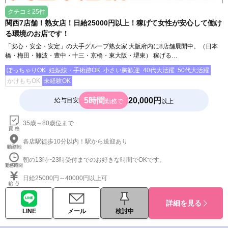
クチコミ25件
関西7店舗！熟女店！日給25000円以上！稼げて女性が安心して働け
る環境のお店です！
「安心・安全・安定」の大手グループ熟女家 大阪府内に8店舗展開中。（日本
橋・梅田・難波・豊中・十三・京橋・東大阪・堺東） 稼げる…
ぽっちゃりOK
妊娠線・手術跡OK
小さい胸歓迎
40代大活躍
50代大活躍
かけもちOK
未経験OK
5時間
20,000円
給与目安
勤務で
以上
35歳～80歳位まで
各店駅徒歩10分以内！駅から送迎あり
朝の13時~23時受付までのお好きな時間でOKです。
日給25000円～40000円以上可
詳細を見る
LINE
メール
検討中