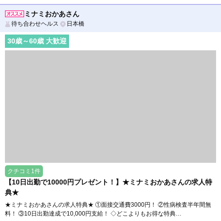
ミナミおかあさん
待ち合わせヘルス
日本橋
30
歳～
60
歳 大歓迎
クチコミ1件
【10日出勤で10000円プレゼント！】★ミナミおかあさんの求人特
典★
★ミナミおかあさんの求人特典★ ①面接交通費3000円！ ②性病検査半年間無
料！ ③10日出勤達成で10,000円支給！ ◇どこよりもお得な特典…