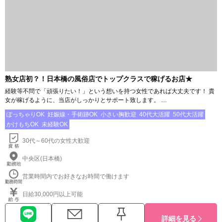
熟女店初？！日本橋の風俗店でトップクラスで稼げるお店★
経験等不問で「頑張りたい！」という想いを持つ女性であれば大丈夫です！ 貴
女が稼げるように、当店がしっかりとサポート致します。 …
ぽっちゃりOK
妊娠線・手術跡OK
小さい胸歓迎
40代大活躍
50代大活躍
かけもちOK
未経験OK
30代～60代の女性大歓迎
中央区(日本橋)
営業時間内でお好きなお時間で働けます
日給30,000円以上可能
詳細を見る