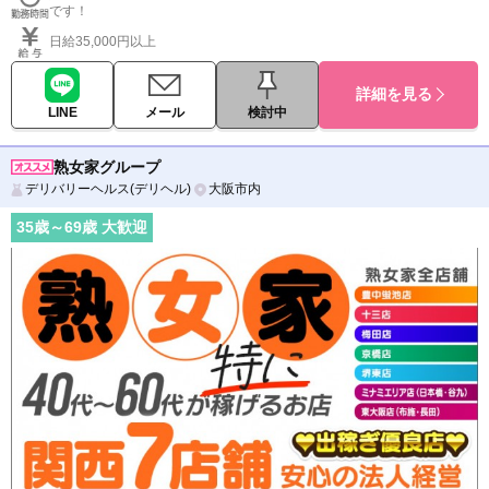
です！
日給35,000円以上
詳細を見る
LINE
メール
検討中
熟女家グループ
デリバリーヘルス(デリヘル)
大阪市内
35
歳～
69
歳 大歓迎