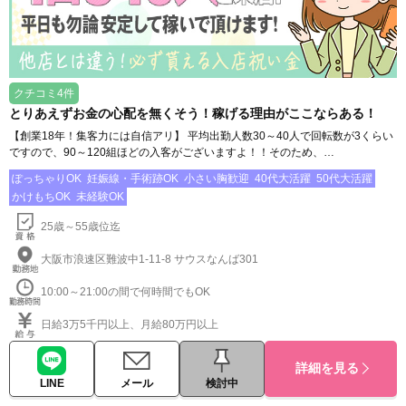
クチコミ4件
とりあえずお金の心配を無くそう！稼げる理由がここならある！
【創業18年！集客力には自信アリ】 平均出勤人数30～40人で回転数が3くらい
ですので、90～120組ほどの入客がございますよ！！そのため、…
ぽっちゃりOK
妊娠線・手術跡OK
小さい胸歓迎
40代大活躍
50代大活躍
かけもちOK
未経験OK
25歳～55歳位迄
大阪市浪速区難波中1-11-8 サウスなんば301
10:00～21:00の間で何時間でもOK
日給3万5千円以上、月給80万円以上
詳細を見る
LINE
メール
検討中