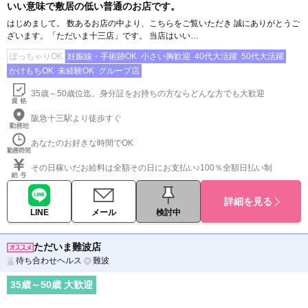
いい意味で敷居の低い普通のお店です。
はじめまして。 数あるお店の中より、こちらをご覧いただき 誠にありがとうご
ざいます。「ただいま十三店」です。 当店はいい…
ぽっちゃりOK
妊娠線・手術跡OK
小さい胸歓迎
40代大活躍
50代大活躍
かけもちOK
未経験OK
グループ店
35歳～50歳位迄。身分証をお持ちの方ならどんな方でも大歓迎
阪急十三駅より徒歩すぐ
あなたのお好きな時間でOK
その日稼いだお給料は全額その日にお支払い♪100％全額日払い制
詳細を見る
LINE
メール
検討中
ただいま難波店
待ち合わせヘルス
難波
35
歳～
50
歳 大歓迎