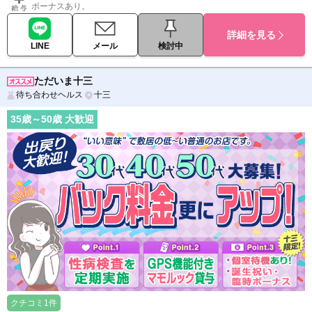
ボーナスあり。
詳細を見る
LINE
メール
検討中
ただいま十三
待ち合わせヘルス
十三
35
歳～
50
歳 大歓迎
クチコミ1件