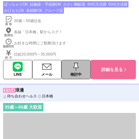
ぽっちゃりOK
妊娠線・手術跡OK
小さい胸歓迎
40代大活躍
50代大活躍
かけもちOK
未経験OK
グループ店
30歳～50歳位迄
各線「日本橋」駅からスグ！
お好きな時間にご勤務頂けます
日給20,000円～35,000円
詳細を見る
LINE
メール
検討中
浪漫
待ち合わせヘルス
日本橋
35
歳～
60
歳 大歓迎