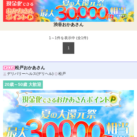
渋谷おかあさん
1～1件を表示中 (全
1
件)
1
松戸おかあさん
デリバリーヘルス(デリヘル)
松戸
20
歳～
50
歳 大歓迎