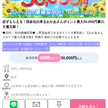
必ずもらえる！現金化出来るおかあさんポイント最大30,000円夏の
大還元祭！
◆20代・30代積極採用◆ ＼即現金化できるポイント大量支給／ 【おかあさん
グループ夏の大還元祭】 特典① 初めての出勤でもらえるボ…
ぽっちゃりOK
妊娠線・手術跡OK
小さい胸歓迎
40代大活躍
50代大活躍
かけもちOK
未経験OK
グループ店
6時間
30,000円
給与目安
勤務で
以上
20代～50代位迄
松戸
1日30分でも貴女様のご都合の良い時間帯で大丈夫です。
1日30,000円以上も狙えます！
詳細を見る