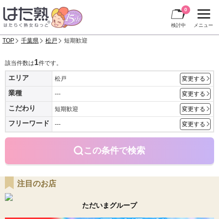
0
検討中
メニュー
TOP
千葉県
松戸
短期歓迎
1
該当件数は
件です。
エリア
松戸
変更する
業種
---
変更する
こだわり
短期歓迎
変更する
フリーワード
---
変更する
この条件で検索
注目のお店
ただいまグループ