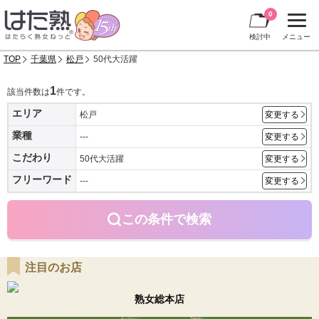
0
検討中
メニュー
TOP
千葉県
松戸
50代大活躍
1
該当件数は
件です。
エリア
松戸
変更する
業種
---
変更する
こだわり
50代大活躍
変更する
フリーワード
---
変更する
この条件で検索
注目のお店
熟女総本店