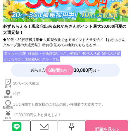
必ずもらえる！現金化出来るおかあさんポイント最大30,000円夏の
大還元祭！
◆20代・30代積極採用◆ ＼即現金化できるポイント大量支給／ 【おかあさん
グループ夏の大還元祭】 特典① 初めての出勤でもらえるボ…
ぽっちゃりOK
妊娠線・手術跡OK
小さい胸歓迎
40代大活躍
50代大活躍
かけもちOK
未経験OK
グループ店
6時間
30,000円
給与目安
勤務で
以上
20代～50代位迄
松戸
1日1時間でも貴女様のご都合の良い時間帯で大丈夫です。
1日30,000円以上も狙えます！
詳細を見る