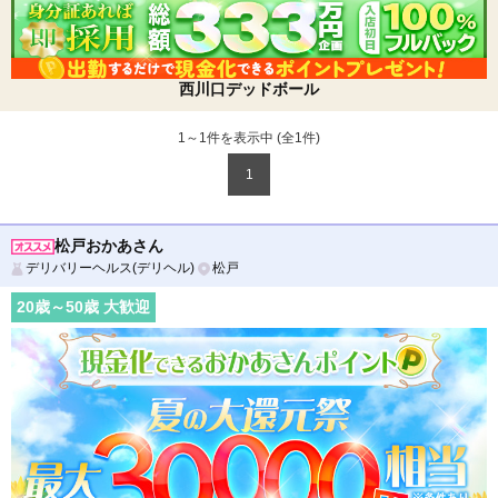
西川口デッドボール
1～1件を表示中 (全
1
件)
1
松戸おかあさん
デリバリーヘルス(デリヘル)
松戸
20
歳～
50
歳 大歓迎