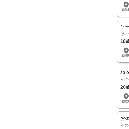
ソ
その
18
sa
その
20
お姉
その