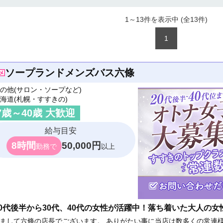
1～13件を表示中 (全
13
件)
1
ソープランドメンズバス六條
の他(サロン・ソープなど)
海道(札幌・すすきの)
7
歳～
40
歳 大歓迎
給与目安
8時間
50,000円
勤務で
以上
20代後半から30代、40代の女性が活躍中！落ち着いた大人の女
まして六條の店長でございます。 ありがたい事に当店は数多くの常連様