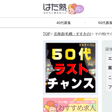
40代募集
50代募
TOP
北海道(札幌・すすきの)
その他(サ
該
エ
業
こ
フ