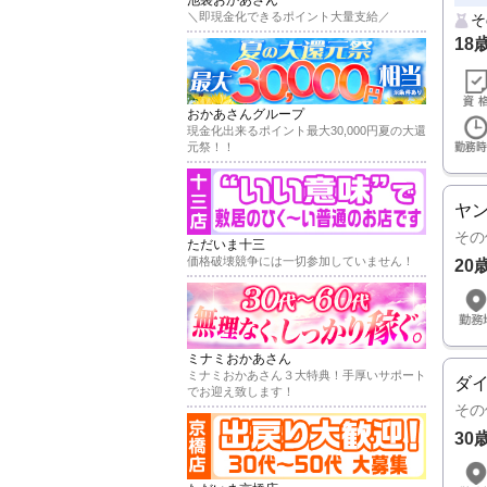
＼即現金化できるポイント大量支給／
そ
18
おかあさんグループ
現金化出来るポイント最大30,000円夏の大還
元祭！！
ヤ
その
ただいま十三
価格破壊競争には一切参加していません！
20
ミナミおかあさん
ミナミおかあさん３大特典！手厚いサポート
ダ
でお迎え致します！
その
30