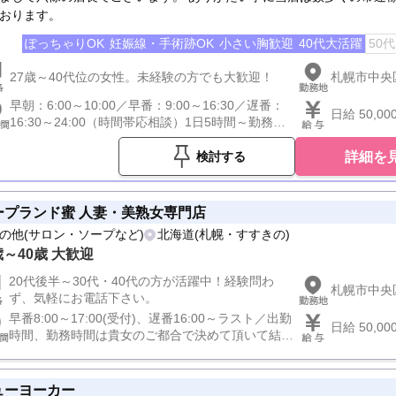
おります。
ぽっちゃりOK
妊娠線・手術跡OK
小さい胸歓迎
40代大活躍
50
27歳～40代位の女性。未経験の方でも大歓迎！
札幌市中央
早朝：6:00～10:00／早番：9:00～16:30／遅番：
日給 50,0
16:30～24:00（時間帯応相談）1日5時間～勤務可
能
詳細を
検討する
ープランド蜜 人妻・美熟女専門店
の他(サロン・ソープなど)
北海道(札幌・すすきの)
歳～40歳 大歓迎
20代後半～30代・40代の方が活躍中！経験問わ
札幌市中央区
ず、気軽にお電話下さい。
早番8:00～17:00(受付)、遅番16:00～ラスト／出勤
日給 50,0
時間、勤務時間は貴女のご都合で決めて頂いて結構
です。
ューヨーカー