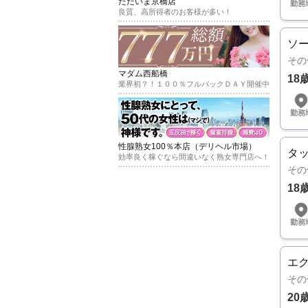
ただいま京橋店
良質、高所得者のお客様が多い！
ソ
その
マダム西船橋
18
業界初？！１００％フルバックＤＡＹ開催中
性腺熟女100％本店（デリヘル市場）
タッ
効率良く稼ぐなら間違いなく熟女専門店へ！
その
18
エ
その
20