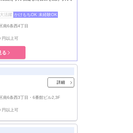
代大活躍
かけもちOK
未経験OK
区南6条西4丁目
00 円以上可
見る
詳細
南6条西3丁目・6番館ビル2,3F
00 円以上可