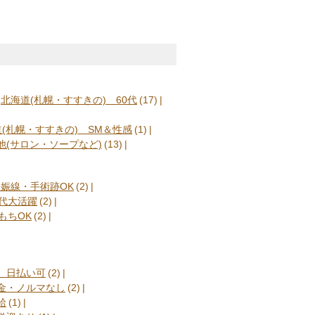
北海道(札幌・すすきの) 60代
(17)
(札幌・すすきの) SM＆性感
(1)
他(サロン・ソープなど)
(13)
妊娠線・手術跡OK
(2)
0代大活躍
(2)
もちOK
(2)
) 日払い可
(2)
罰金・ノルマなし
(2)
給
(1)