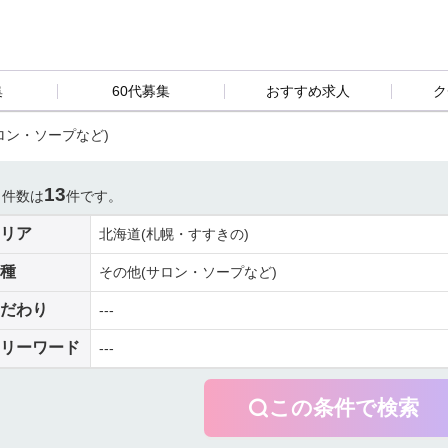
集
60代募集
おすすめ求人
ク
ロン・ソープなど)
13
当件数は
件です。
リア
北海道(札幌・すすきの)
種
その他(サロン・ソープなど)
だわり
---
リーワード
---
この条件で検索