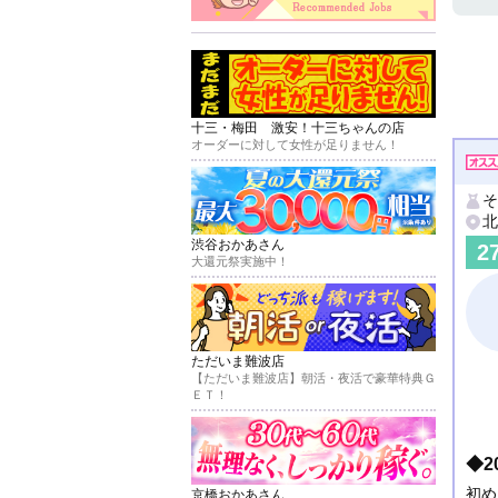
十三・梅田 激安！十三ちゃんの店
オーダーに対して女性が足りません！
そ
北
渋谷おかあさん
2
大還元祭実施中！
ただいま難波店
【ただいま難波店】朝活・夜活で豪華特典Ｇ
ＥＴ！
◆
初め
京橋おかあさん