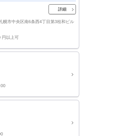
詳細
札幌市中央区南6条西4丁目第3桂和ビル
00 円以上可
:00
00