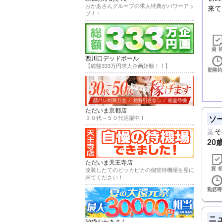
おかあさんグループの求人特典がパワーアッ
来て
プ！！
西川口デッドボール
【総額333万円求人企画始動！！】
ただいま京都店
ソ
３０代～５０代活躍中！
そ
20
ただいま天王寺店
改装したてのピッカピカの個室待機場を見に
来てください！
ニ
池袋おかあさん