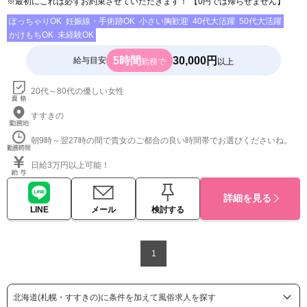
※最初にこれは必ずお約束させていただきます！ 【0円では帰らせません】
ぽっちゃりOK
妊娠線・手術跡OK
小さい胸歓迎
40代大活躍
50代大活躍
かけもちOK
未経験OK
5時間
30,000円
給与目安
勤務で
以上
20代～80代の優しい女性
すすきの
朝9時～翌27時の間で貴女のご都合の良い時間帯でお選びくださいね。
日給3万円以上可能！
詳細を見る
LINE
メール
検討する
1
北海道(札幌・すすきの)に条件を加えて風俗求人を探す