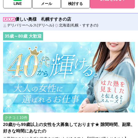
LINE
メール
検討する
優しい奥様 札幌すすきの店
デリバリーヘルス(デリヘル)
北海道(札幌・すすきの)
35
歳～
80
歳 大歓迎
クチコミ10件
20歳から99歳以上の女性を大募集しております★ 隙間時間、副業、
好きな時間にあなたの