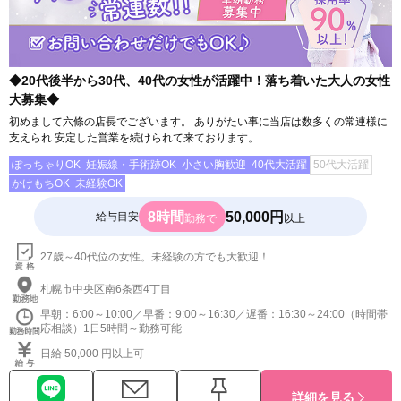
◆20代後半から30代、40代の女性が活躍中！落ち着いた大人の女性
大募集◆
初めまして六條の店長でございます。 ありがたい事に当店は数多くの常連様に
支えられ 安定した営業を続けられて来ております。
ぽっちゃりOK
妊娠線・手術跡OK
小さい胸歓迎
40代大活躍
50代大活躍
かけもちOK
未経験OK
8時間
50,000円
給与目安
勤務で
以上
27歳～40代位の女性。未経験の方でも大歓迎！
札幌市中央区南6条西4丁目
早朝：6:00～10:00／早番：9:00～16:30／遅番：16:30～24:00（時間帯
応相談）1日5時間～勤務可能
日給 50,000 円以上可
詳細を見る