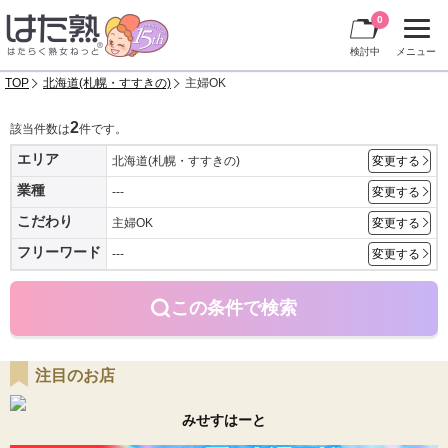
0
検討中
メニュー
TOP
北海道(札幌・すすきの)
主婦OK
2
該当件数は
件です。
エリア
北海道(札幌・すすきの)
変更する
業種
---
変更する
こだわり
主婦OK
変更する
フリーワード
---
変更する
この条件で検索
注目のお店
みせすはーと