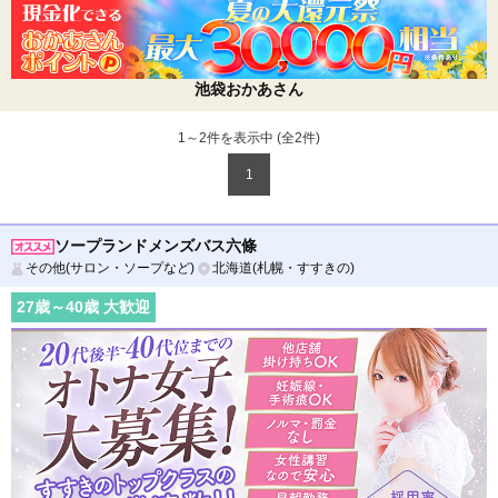
池袋おかあさん
1～2件を表示中 (全
2
件)
1
ソープランドメンズバス六條
その他(サロン・ソープなど)
北海道(札幌・すすきの)
27
歳～
40
歳 大歓迎