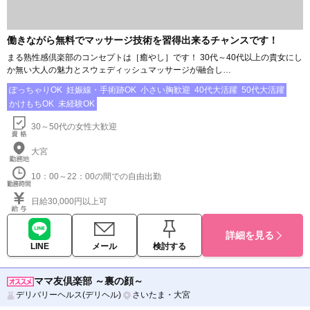
働きながら無料でマッサージ技術を習得出来るチャンスです！
まる熟性感倶楽部のコンセプトは［癒やし］です！ 30代～40代以上の貴女にし
か無い大人の魅力とスウェディッシュマッサージが融合し…
ぽっちゃりOK
妊娠線・手術跡OK
小さい胸歓迎
40代大活躍
50代大活躍
かけもちOK
未経験OK
30～50代の女性大歓迎
大宮
10：00～22：00の間での自由出勤
日給30,000円以上可