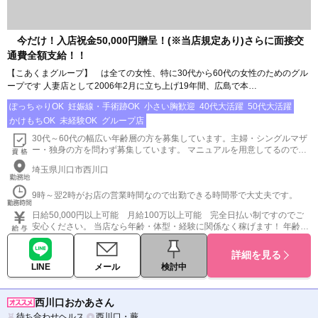
今だけ！入店祝金50,000円贈呈！(※当店規定あり)さらに面接交
通費全額支給！！
【こあくまグループ】 は全ての女性、特に30代から60代の女性のためのグル
ープです 人妻店として2006年2月に立ち上げ19年間、広島で本…
ぽっちゃりOK
妊娠線・手術跡OK
小さい胸歓迎
40代大活躍
50代大活躍
かけもちOK
未経験OK
グループ店
30代～60代の幅広い年齢層の方を募集しています。主婦・シングルマザ
ー・独身の方を問わず募集しています。 マニュアルを用意してるので未
経験の方も読むだけでお仕事できます。 ※18歳未満（高校生を含む）の
埼玉県川口市西川口
応募はお断りします。
9時～翌2時がお店の営業時間なので出勤できる時間帯で大丈夫です。
日給50,000円以上可能 月給100万以上可能 完全日払い制ですのでご
安心ください。 当店なら年齢・体型・経験に関係なく稼げます！ 年齢や
体型などを理由に働く事を諦めていたあなたも ぜひ私たちと一緒にこの
お店で頑張ってみませんか？ 完全全額日払い＆オプション全額バック！
詳細を見る
☆一日の給料シュミレーション☆ I さん(43歳) 6時間待機×3本
LINE
メール
検討中
=￥35,800 Kさん(60歳) 9時間待機×4本=￥42,400 Hさん(55歳) 12時間待
機×5本=￥58,800 ※当店では そのまんまのお給料がその日に全額受け取
れます お客様は独自の顧客管理で紳士的なお客様ばかり ※キャストさん
西川口おかあさん
の終了時間等の厳守 時間を過ぎて勝手にお仕事を入れられることはござ
待ち合わせヘルス
西川口・蕨
いません 当店は頑張る女性たちを全力バックアップ★ 快適に働いて頂け