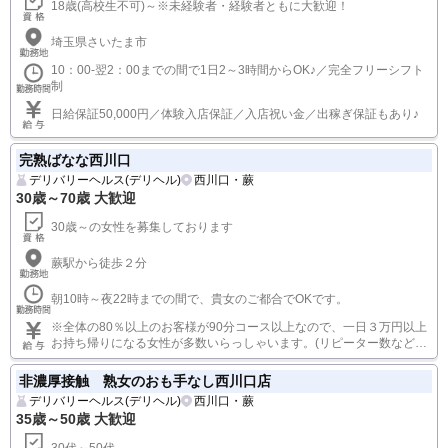
日給35.000円以上 月給800.000円以上
埼玉ミセスアロマ
その他(サロン・ソープなど)
さいたま・大宮
25歳～40歳 大歓迎
18歳(高校生不可)～※未経験者・経験者ともに大歓迎！
埼玉県さいたま市
10：00-翌2：00までの間で1日2～3時間からOK♪／完全フリーシフト
制
日給保証50,000円／体験入店保証／入店祝い金／出稼ぎ保証もあり♪
完熟ばなな西川口
デリバリーヘルス(デリヘル)
西川口・蕨
30歳～70歳 大歓迎
30歳～の女性を募集しております
蕨駅から徒歩２分
朝10時～夜22時までの間で、貴女のご都合でOKです。