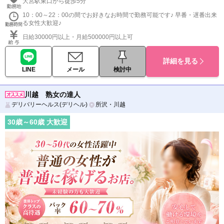
大宮駅東口から徒歩5分
10：00～22：00の間でお好きなお時間で勤務可能です♪ 早番・遅番出来
る女性大歓迎♪
日給30000円以上・月給500000円以上可
詳細を見る
LINE
メール
検討中
川越 熟女の達人
デリバリーヘルス(デリヘル)
所沢・川越
30
歳～
60
歳 大歓迎