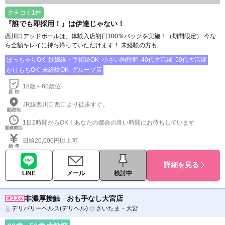
クチコミ1件
『誰でも即採用！』は伊達じゃない！
西川口デッドボールは、体験入店初日100％バックを実施！（期間限定） 今な
ら全額キレイに持ち帰っていただけます！ 未経験の方も…
ぽっちゃりOK
妊娠線・手術跡OK
小さい胸歓迎
40代大活躍
50代大活躍
かけもちOK
未経験OK
グループ店
18歳～60歳位
JR線西川口西口より徒歩すぐ。
1日2時間からOK！あなたの都合の良い時間にお待ちしています
日給20,000円以上可