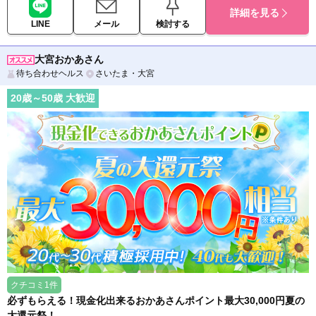
詳細を見る
LINE
メール
検討する
大宮おかあさん
待ち合わせヘルス
さいたま・大宮
20
歳～
50
歳 大歓迎
クチコミ1件
必ずもらえる！現金化出来るおかあさんポイント最大30,000円夏の
大還元祭！