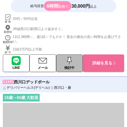
6時間
30,000円
給与目安
勤務で
以上
20代～50代位迄
JR線西川口駅西口より徒歩すぐ。
1日2,3時間～、週1回～でもＯＫ！ 貴女の都合の良い時間をお選び下さ
い。
日給3万円以上可能
詳細を見る
LINE
メール
検討中
西川口デッドボール
デリバリーヘルス(デリヘル)
西川口・蕨
18
歳～
60
歳 大歓迎