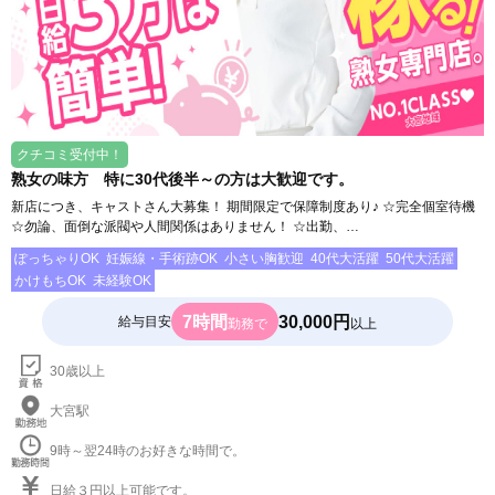
クチコミ受付中！
熟女の味方 特に30代後半～の方は大歓迎です。
新店につき、キャストさん大募集！ 期間限定で保障制度あり♪ ☆完全個室待機
☆勿論、面倒な派閥や人間関係はありません！ ☆出勤、…
ぽっちゃりOK
妊娠線・手術跡OK
小さい胸歓迎
40代大活躍
50代大活躍
かけもちOK
未経験OK
7時間
30,000円
給与目安
勤務で
以上
30歳以上
大宮駅
9時～翌24時のお好きな時間で。
日給３円以上可能です。