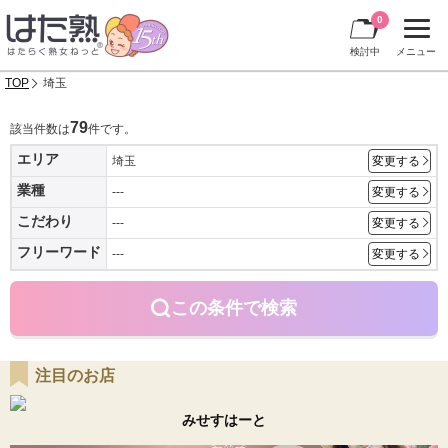
0
検討中
メニュー
TOP
埼玉
79
該当件数は
件です。
エリア
埼玉
変更する
業種
---
変更する
こだわり
---
変更する
フリーワード
---
変更する
この条件で検索
注目のお店
みせすはーと