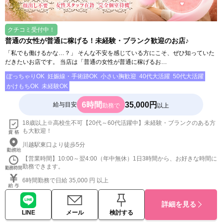
クチコミ受付中！
普通の女性が普通に稼げる！未経験・ブランク歓迎のお店♪
「私でも働けるかな…？」 そんな不安を感じている方にこそ、ぜひ知っていた
だきたいお店です。 当店は「普通の女性が普通に稼げるお…
ぽっちゃりOK
妊娠線・手術跡OK
小さい胸歓迎
40代大活躍
50代大活躍
かけもちOK
未経験OK
6時間
35,000円
給与目安
勤務で
以上
18歳以上※高校生不可【20代～60代活躍中】未経験・ブランクのある方
も大歓迎！
川越駅東口より徒歩5分
【営業時間】10:00～翌4:00（年中無休）1日3時間から、お好きな時間に
勤務できます。
6時間勤務で日給 35,000 円 以上
詳細を見る
LINE
メール
検討する