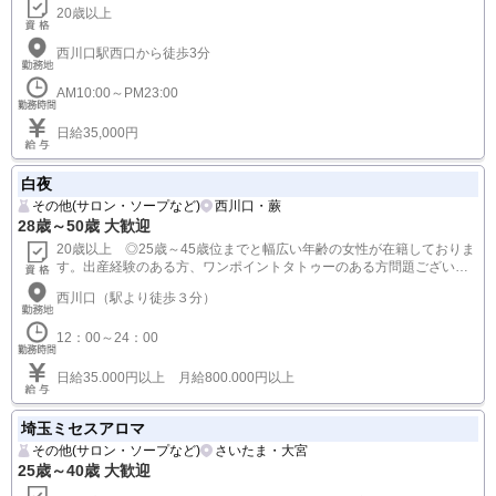
日給35,000円以上。全額日払い制です。
Hip's西川口店
デリバリーヘルス(デリヘル)
西川口・蕨
20歳～60歳 大歓迎
20歳以上
西川口駅西口から徒歩3分
AM10:00～PM23:00
日給35,000円
白夜
その他(サロン・ソープなど)
西川口・蕨
28歳～50歳 大歓迎
20歳以上 ◎25歳～45歳位までと幅広い年齢の女性が在籍しておりま
す。出産経験のある方、ワンポイントタトゥーのある方問題ございま
せん。お気軽にご連絡ください。
西川口（駅より徒歩３分）
12：00～24：00