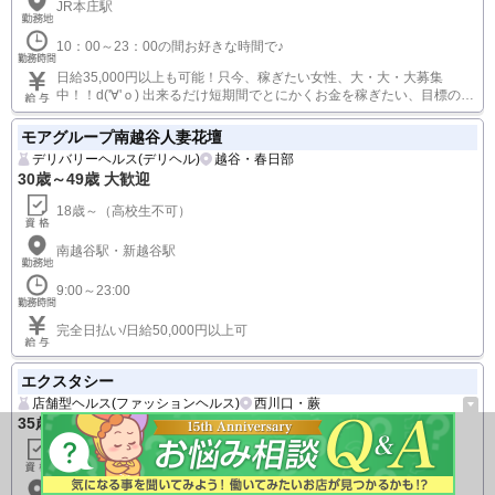
本庄人妻城
デリバリーヘルス(デリヘル)
埼玉・その他
18歳～50歳 大歓迎
18歳以上（高校生不可）～50代の女性♪業界未経験者の方はもちろん♪
短期、長期、1日体験入店も大歓迎です(*‘ω‘ *)♪ 大学生・フリーター・
既婚者・未婚者・シングルマザーなどなど大歓迎です♪ 手術痕・出産
JR本庄駅
痕・刺青などあっても特に問題はありません♪
10：00～23：00の間お好きな時間で♪
日給35,000円以上も可能！只今、稼ぎたい女性、大・大・大募集
中！！d('∀'ｏ) 出来るだけ短期間でとにかくお金を稼ぎたい、目標の
為、貯めたい・・。 そんな貴女を応援し、当社が全面的にバックアッ
プさせて頂きます♪
モアグループ南越谷人妻花壇
デリバリーヘルス(デリヘル)
越谷・春日部
30歳～49歳 大歓迎
18歳～（高校生不可）
南越谷駅・新越谷駅
9:00～23:00
完全日払い/日給50,000円以上可