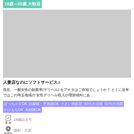
詳細を見る
LINE
メール
検討する
ママ友倶楽部 ～裏の顔～
デリバリーヘルス(デリヘル)
さいたま・大宮
18
歳～
65
歳 大歓迎
人妻店なのにソフトサービス♬
現在、一般女性の副業率(デリヘル) をアナタはご存知でしょうか？ とくに近年