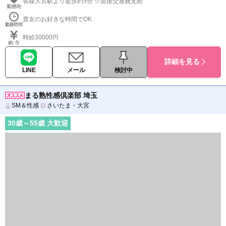
膜接触なし・性病リスク低い風俗店です。 服を脱いで…
ぽっちゃりOK
妊娠線・手術跡OK
小さい胸歓迎
40代大活躍
50代大活躍
かけもちOK
未経験OK
30代 ～ 50代
各線大宮駅より徒歩約5分 ☆面接交通費支給
貴女のお好きな時間でOK
時給30000円
詳細を見る
LINE
メール
検討中
まる熟性感倶楽部 埼玉
SM＆性感
さいたま・大宮
30
歳～
55
歳 大歓迎