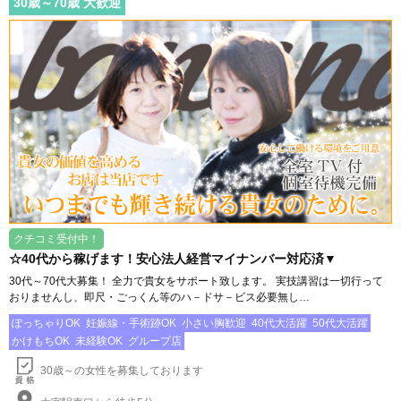
30
歳～
70
歳 大歓迎
クチコミ受付中！
☆40代から稼げます！安心法人経営マイナンバー対応済▼
30代～70代大募集！ 全力で貴女をサポート致します。 実技講習は一切行って
おりませんし、即尺・ごっくん等のハ－ドサ－ビス必要無し…
ぽっちゃりOK
妊娠線・手術跡OK
小さい胸歓迎
40代大活躍
50代大活躍
かけもちOK
未経験OK
グループ店
30歳～の女性を募集しております