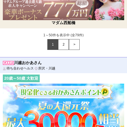
マダム西船橋
1～50件を表示中 (全
79
件)
1
2
>
川越おかあさん
待ち合わせヘルス
所沢・川越
20
歳～
50
歳 大歓迎