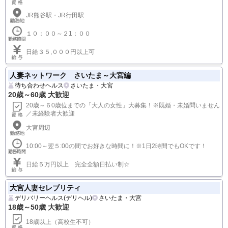
日給30,000円も可能
エッチな熟女
デリバリーヘルス(デリヘル)
埼玉・その他
35歳～60歳 大歓迎
３５歳～６０歳位迄
JR熊谷駅・JR行田駅
１０：００～２1：００
日給３５,０００円以上可
人妻ネットワーク さいたま～大宮編
待ち合わせヘルス
さいたま・大宮
20歳～60歳 大歓迎
20歳～６0歳位までの「大人の女性」大募集！※既婚・未婚問いません
／未経験者大歓迎
大宮周辺
10:00～翌５:00の間でお好きな時間に！※1日2時間でもOKです！