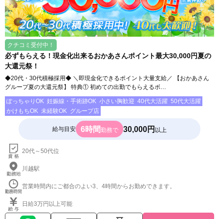
クチコミ受付中！
必ずもらえる！現金化出来るおかあさんポイント最大30,000円夏の
大還元祭！
◆20代・30代積極採用◆ ＼即現金化できるポイント大量支給／ 【おかあさん
グループ夏の大還元祭】 特典① 初めての出勤でもらえるボ…
ぽっちゃりOK
妊娠線・手術跡OK
小さい胸歓迎
40代大活躍
50代大活躍
かけもちOK
未経験OK
グループ店
6時間
30,000円
給与目安
勤務で
以上
20代～50代位
川越駅
営業時間内にご都合のよい3、4時間からお勤めできます。
日給3万円以上可能