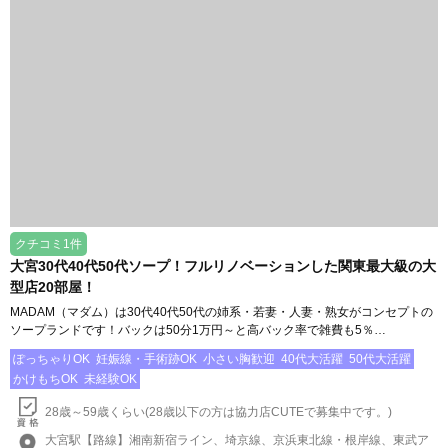
クチコミ1件
大宮30代40代50代ソープ！フルリノベーションした関東最大級の大
型店20部屋！
MADAM（マダム）は30代40代50代の姉系・若妻・人妻・熟女がコンセプトの
ソープランドです！バックは50分1万円～と高バック率で雑費も5％…
ぽっちゃりOK
妊娠線・手術跡OK
小さい胸歓迎
40代大活躍
50代大活躍
かけもちOK
未経験OK
28歳～59歳くらい(28歳以下の方は協力店CUTEで募集中です。)
大宮駅【路線】湘南新宿ライン、埼京線、京浜東北線・根岸線、東武ア