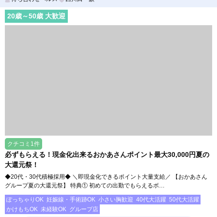
る環境をご用意致します！ ご要望があれば遠慮なく仰ってくださいね♪
まずは面接でどれくらい稼ぎたいか 具体的な目標をお聞かせください！
20
歳～
50
歳 大歓迎
お話をするだけでも構いませんので 気楽な気持ちでいらしてくださいね
クチコミ1件
必ずもらえる！現金化出来るおかあさんポイント最大30,000円夏の
大還元祭！
◆20代・30代積極採用◆ ＼即現金化できるポイント大量支給／ 【おかあさん
グループ夏の大還元祭】 特典① 初めての出勤でもらえるボ…
ぽっちゃりOK
妊娠線・手術跡OK
小さい胸歓迎
40代大活躍
50代大活躍
かけもちOK
未経験OK
グループ店