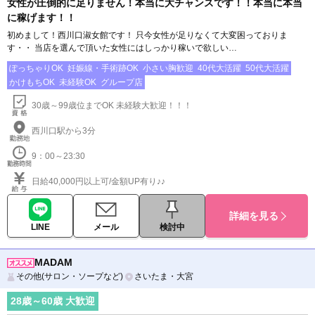
女性が圧倒的に足りません！本当に大チャンスです！！本当に本当
に稼げます！！
初めまして！西川口淑女館です！ 只今女性が足りなくて大変困っておりま
す・・ 当店を選んで頂いた女性にはしっかり稼いで欲しい…
ぽっちゃりOK
妊娠線・手術跡OK
小さい胸歓迎
40代大活躍
50代大活躍
かけもちOK
未経験OK
グループ店
30歳～99歳位までOK 未経験大歓迎！！！
西川口駅から3分
9：00～23:30
日給40,000円以上可/金額UP有り♪♪
詳細を見る
LINE
メール
検討中
MADAM
その他(サロン・ソープなど)
さいたま・大宮
28
歳～
60
歳 大歓迎