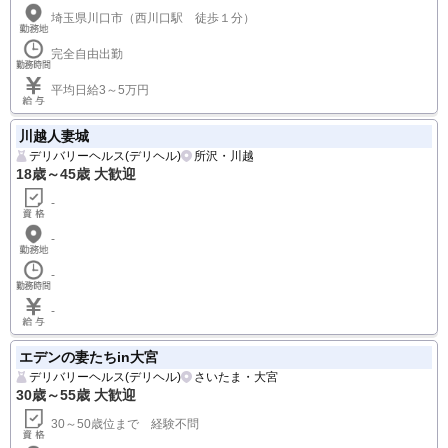
日給35,000円以上可
ハレンチ熟女 西川口店
デリバリーヘルス(デリヘル)
西川口・蕨
30歳～60歳 大歓迎
30代～60代
埼玉県川口市（西川口駅 徒歩１分）
完全自由出勤
平均日給3～5万円
川越人妻城
デリバリーヘルス(デリヘル)
所沢・川越
18歳～45歳 大歓迎
-
-
-
-