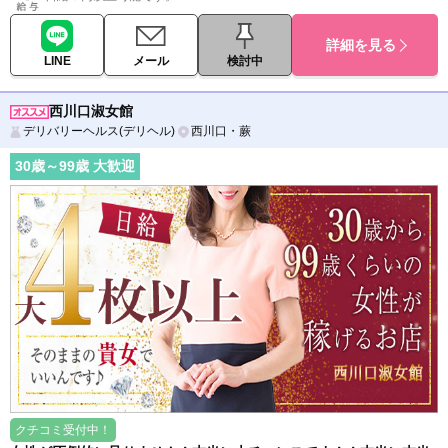
詳細を見る
LINE
メール
検討中
西川口淑女館
デリバリーヘルス(デリヘル)
西川口・蕨
30
歳～
99
歳 大歓迎
クチコミ受付中！