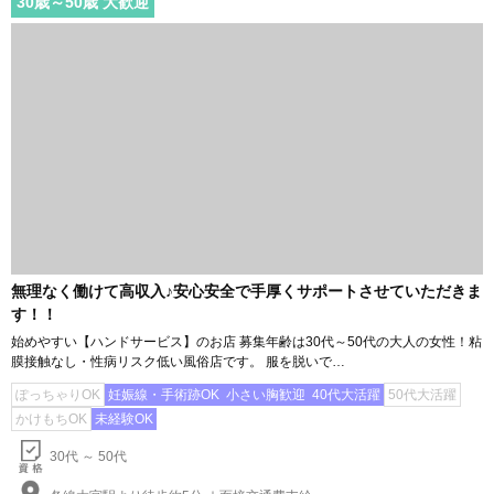
詳細を見る
LINE
メール
検討中
非濃厚接触 おも手なし大宮店
デリバリーヘルス(デリヘル)
さいたま・大宮
30
歳～
50
歳 大歓迎
無理なく働けて高収入♪安心安全で手厚くサポートさせていただきま
す！！
始めやすい【ハンドサービス】のお店 募集年齢は30代～50代の大人の女性！粘