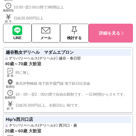
ではこの埼玉地域の 女性デリヘル収入が増加傾向にあ…
ぽっちゃりOK
妊娠線・手術跡OK
小さい胸歓迎
40代大活躍
50代大活躍
かけもちOK
未経験OK
18歳以上可
浦和・大宮
10:00~翌2:00の間で3時間以上
日給30,000円以上
詳細を見る
LINE
メール
検討する
越谷熟女デリヘル マダムエプロン
デリバリーヘルス(デリヘル)
越谷・春日部
40歳～70歳 大歓迎
特に無し
東武伊勢崎線 地下鉄半蔵門線 地下鉄日比谷線
10：00～翌2：00の間で自由出勤制です。一日3時間からＯＫです。