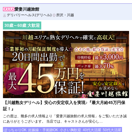
愛妻川越旅館
デリバリーヘルス(デリヘル)
所沢・川越
30
歳～
60
歳 大歓迎
【川越熟女デリヘル】安心の安定収入を実現♪『最大月給45万円保
証！』
この度は、幾多の求人情報より「愛妻川越旅館の求人情報」をご覧いただき誠
にありがとうございます。 当店では、キャストさんが安心し…
ぽっちゃりOK
妊娠線・手術跡OK
小さい胸歓迎
40代大活躍
50代大活躍