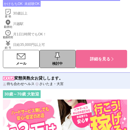
かけもちOK
未経験OK
30歳以上
川越駅
月1日1時間でもOK！
日給35,000円以上可
詳細を見る
メール
検討中
変態美熟女お貸しします。
待ち合わせヘルス
さいたま・大宮
30
歳～
70
歳 大歓迎