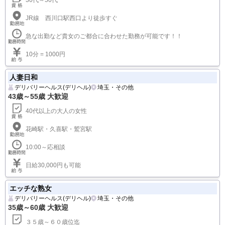
※全体の80％以上のお客様が90分コース以上なので、一日３万円以上
お持ち帰りになる女性が多数いらっしゃいます。(リピーター数などに
より異なります)
非濃厚接触 熟女のおも手なし西川口店
デリバリーヘルス(デリヘル)
西川口・蕨
35歳～50歳 大歓迎
30代～50代
JR線 西川口駅西口より徒歩すぐ
急な出勤など貴女のご都合に合わせた勤務が可能です！！
10分 = 1000円
人妻日和
デリバリーヘルス(デリヘル)
埼玉・その他
43歳～55歳 大歓迎
40代以上の大人の女性
花崎駅・久喜駅・鷲宮駅
10:00～応相談