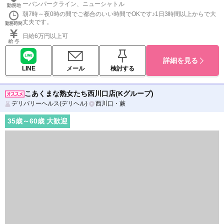
ーバンパークライン、ニューシャトル
朝7時～夜0時の間でご都合のいい時間でOKです♪1日3時間以上からで大
丈夫です。
日給6万円以上可
詳細を見る
LINE
メール
検討する
こあくまな熟女たち西川口店(Kグループ)
デリバリーヘルス(デリヘル)
西川口・蕨
35
歳～
60
歳 大歓迎