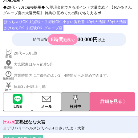
◆20代・30代積極採用◆ ＼即現金化できるポイント大量支給／ 【おかあさん
グループ夏の大還元祭】 特典① 初めての出勤でもらえるボ…
ぽっちゃりOK
妊娠線・手術跡OK
小さい胸歓迎
40代大活躍
50代大活躍
かけもちOK
未経験OK
グループ店
6時間
30,000円
給与目安
勤務で
以上
20代～50代位
大宮駅東口から徒歩5分
営業時間内にご都合のよい3、4時間からお勤めできます。
日給3万円以上可能
詳細を見る
LINE
メール
検討中
完熟ばなな大宮
デリバリーヘルス(デリヘル)
さいたま・大宮